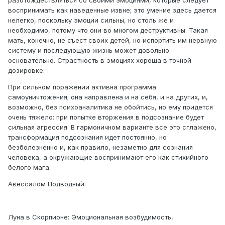
разотождествляться со своими эмоциями, которые следует
воспринимать как наведенные извне; это умение здесь дается
нелегко, поскольку эмоции сильны, но столь же и
необходимо, потому что они во многом деструктивны. Такая
мать, конечно, не съест своих детей, но испортить им нервную
систему и последующую жизнь может довольно
основательно. Страстность в эмоциях хороша в точной
дозировке.
При сильном поражении активна программа
самоуничтожения; она направлена и на себя, и на других, и,
возможно, без психоаналитика не обойтись, но ему придется
очень тяжело: при попытке вторжения в подсознание будет
сильная агрессия. В гармоничном варианте все это сглажено,
трансформация подсознания идет постоянно, но
безболезненно и, как правило, незаметно для сознания
человека, а окружающие воспринимают его как стихийного
белого мага.
Авессалом Подводный.
Луна в Скорпионе: Эмоциональная возбудимость,