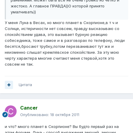
ранениями. Может быть все не очень громко но четко и
жестоко. А главное ПРАВДА))О которой принято
умалчивать))
У меня Луна в Весах, но много планет в Скорпионе,в т ч и
Солнце, истеричности нет совсем, правду высказываю со
спокойствием удава, это вызывает бурную реакцию
собеседника, тоже самое и в разговорах по телефону, люди
бесятся,бросают трубку,потом перезванивают тут же и
неизменно слышат кремлёвское спокойствие. За эту мою
черту характера многие считают меня стервой,хотя это
совсем не так.
Цитата
Cancer
Опубликовано:
18 октября 2011
и что? много планет в Скорпионе? Вы будто первый раз на
этом форуме. Луна - способ выражения эмоций, эмоции,