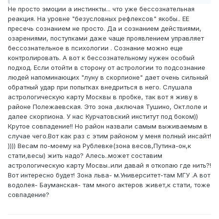
Не просто эмоции а инстинкты... что уже бессознательная
реакция. На уровне "безусловных рефлексов" якобы.. ЕЕ
пресечь сознанием не просто. Да и сознанием действиями,
озарениями, поступками даже чаще проявлением управляет
бессознательное в психологии . Сознание можно еще
контролировать. А вот к бессознательному нужен особый
подход. Если отойти в сторону от астрологии то подсознание
людей напоминающих "луну в скорпионе" дает очень сильный
обратный удар при попытках внедриться в него. Слушала
астрологическую карту Москвы в пробке, так вот я живу в
районе Полежаевская. Это зона ,включая Тушино, Окт.поле и
далее скорпиона. У нас Курчатовский институт под боком))
Крутое совпадение!! Но район назвали самым выживаемым в
случае чего.Вот как раз с этим районом у меня полный инсайт!
)))) Весам по-моему на Рублевке(зона весов,Путина-он,к
стати,весы) жить надо? Алесь..может составим
астрологическую карту Мосвы..или давай я откопаю где нить?!
Вот интересно будет! Зона льва- м.Университет-там МГУ .А вот
водолея- Бауманская- там много актеров живет,к стати, тоже
совпадение?