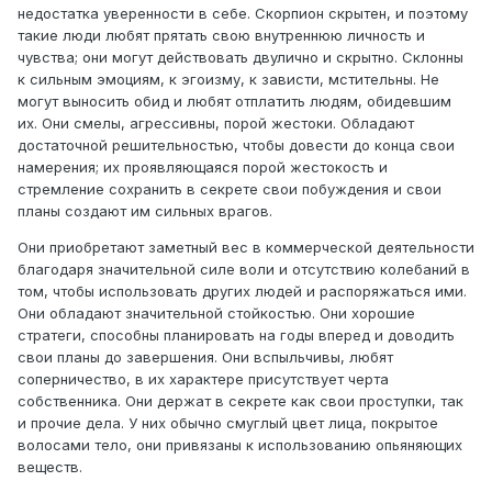
недостатка уверенности в себе. Скорпион скрытен, и поэтому
такие люди любят прятать свою внутреннюю личность и
чувства; они могут действовать двулично и скрытно. Склонны
к сильным эмоциям, к эгоизму, к зависти, мстительны. Не
могут выносить обид и любят отплатить людям, обидевшим
их. Они смелы, агрессивны, порой жестоки. Обладают
достаточной решительностью, чтобы довести до конца свои
намерения; их проявляющаяся порой жестокость и
стремление сохранить в секрете свои побуждения и свои
планы создают им сильных врагов.
Они приобретают заметный вес в коммерческой деятельности
благодаря значительной силе воли и отсутствию колебаний в
том, чтобы использовать других людей и распоряжаться ими.
Они обладают значительной стойкостью. Они хорошие
стратеги, способны планировать на годы вперед и доводить
свои планы до завершения. Они вспыльчивы, любят
соперничество, в их характере присутствует черта
собственника. Они держат в секрете как свои проступки, так
и прочие дела. У них обычно смуглый цвет лица, покрытое
волосами тело, они привязаны к использованию опьяняющих
веществ.