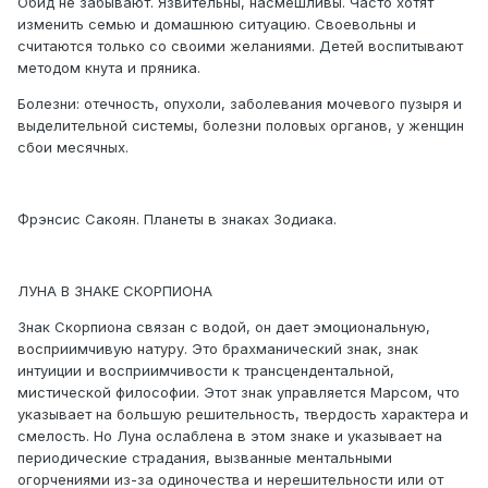
Обид не забывают. Язвительны, насмешливы. Часто хотят
изменить семью и домашнюю ситуацию. Своевольны и
считаются только со своими желаниями. Детей воспитывают
методом кнута и пряника.
Болезни: отечность, опухоли, заболевания мочевого пузыря и
выделительной системы, болезни половых органов, у женщин
сбои месячных.
Фрэнсис Сакоян. Планеты в знаках Зодиака.
ЛУНА В ЗНАКЕ СКОРПИОНА
Знак Скорпиона связан с водой, он дает эмоциональную,
восприимчивую натуру. Это брахманический знак, знак
интуиции и восприимчивости к трансцендентальной,
мистической философии. Этот знак управляется Марсом, что
указывает на большую решительность, твердость характера и
смелость. Но Луна ослаблена в этом знаке и указывает на
периодические страдания, вызванные ментальными
огорчениями из-за одиночества и нерешительности или от