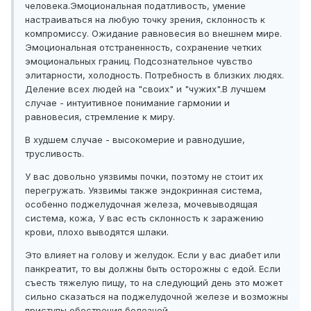
человека.Эмоциональная податливость, умение
настраиваться на любую точку зрения, склонность к
компромиссу. Ожидание равновесия во внешнем мире.
Эмоциональная отстраненность, сохранение четких
эмоциональных границ. Подсознательное чувство
элитарности, холодность. Потребность в близких людях.
Деление всех людей на "своих" и "чужих".В лучшем
случае - интуитивное понимание гармонии и
равновесия, стремление к миру.
В худшем случае - высокомерие и равнодушие,
трусливость.
У вас довольно уязвимы почки, поэтому не стоит их
перегружать. Уязвимы также эндокринная система,
особенно поджелудочная железа, мочевыводящая
система, кожа, У вас есть склонность к заражению
крови, плохо выводятся шлаки.
Это влияет на голову и желудок. Если у вас диабет или
панкреатит, то вы должны быть осторожны с едой. Если
съесть тяжелую пищу, то на следующий день это может
сильно сказаться на поджелудочной железе и возможны
приступы обострения болезней.