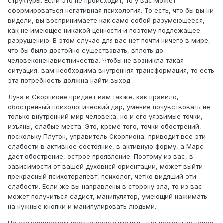
структуры. Если это не происходит, то у вас может
сформироваться негативная психология. То есть, что бы вы ни
видели, вы воспринимаете как само собой разумеющееся,
как не имеющее никакой ценности и поэтому подлежащее
разрушению. В этом случае для вас нет почти ничего в мире,
что бы было достойно существовать, вплоть до
человеконенавистничества. Чтобы не возникла такая
ситуация, вам необходима внутренняя трансформация, то есть
эта потребность должна найти выход.
Луна в Скорпионе придает вам также, как правило,
обостренный психологический дар, умение почувствовать не
только внутренний мир человека, но и его уязвимые точки,
изъяны, слабые места. Это, кроме того, точки обострений,
поскольку Плутон, управитель Скорпиона, приводит все эти
слабости в активное состояние, в активную форму, а Марс
дает обострение, острое проявление. Поэтому из вас, в
зависимости от вашей духовной ориентации, может выйти
прекрасный психотерапевт, психолог, четко видящий эти
слабости. Если же вы направлены в сторону зла, то из вас
может получиться садист, манипулятор, умеющий нажимать
на нужные кнопки и манипулировать людьми.
На эзотерическом уровне надо отметить, что поскольку через