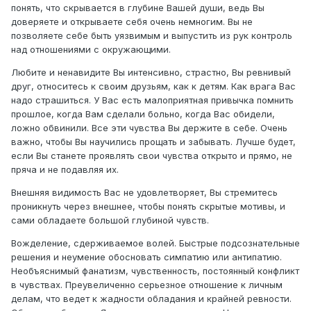
понять, что скрывается в глубине Вашей души, ведь Вы
доверяете и открываете себя очень немногим. Вы не
позволяете себе быть уязвимым и выпустить из рук контроль
над отношениями с окружающими.
Любите и ненавидите Вы интенсивно, страстно, Вы ревнивый
друг, относитесь к своим друзьям, как к детям. Как врага Вас
надо страшиться. У Вас есть малоприятная привычка помнить
прошлое, когда Вам сделали больно, когда Вас обидели,
ложно обвинили. Все эти чувства Вы держите в себе. Очень
важно, чтобы Вы научились прощать и забывать. Лучше будет,
если Вы станете проявлять свои чувства открыто и прямо, не
пряча и не подавляя их.
Внешняя видимость Вас не удовлетворяет, Вы стремитесь
проникнуть через внешнее, чтобы понять скрытые мотивы, и
сами обладаете большой глубиной чувств.
Вожделение, сдерживаемое волей. Быстрые подсознательные
решения и неумение обосновать симпатию или антипатию.
Необъяснимый фанатизм, чувственность, постоянный конфликт
в чувствах. Преувеличенно серьезное отношение к личным
делам, что ведет к жадности обладания и крайней ревности.