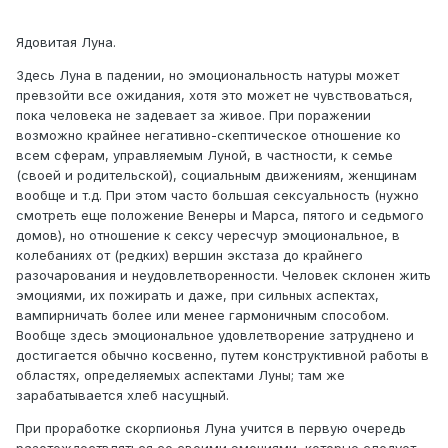
Ядовитая Луна.
Здесь Луна в падении, но эмоциональность натуры может
превзойти все ожидания, хотя это может не чувствоваться,
пока человека не задевает за живое. При поражении
возможно крайнее негативно-скептическое отношение ко
всем сферам, управляемым Луной, в частности, к семье
(своей и родительской), социальным движениям, женщинам
вообще и т.д. При этом часто большая сексуальность (нужно
смотреть еще положение Венеры и Марса, пятого и седьмого
домов), но отношение к сексу чересчур эмоциональное, в
колебаниях от (редких) вершин экстаза до крайнего
разочарования и неудовлетворенности. Человек склонен жить
эмоциями, их пожирать и даже, при сильных аспектах,
вампирничать более или менее гармоничным способом.
Вообще здесь эмоциональное удовлетворение затруднено и
достигается обычно косвенно, путем конструктивной работы в
областях, определяемых аспектами Луны; там же
зарабатывается хлеб насущный.
При проработке скорпионья Луна учится в первую очередь