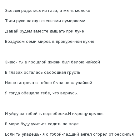
Звезды родились из газа, а мы-в молоке
Твои руки пахнут степными сумерками
Давай будем вместе дышать при луне
Воздухом семи миров в прокуренной кухне
Знаю- ты в прошлой жизни был белою чайкой
В глазах осталась свободная грусть
Наша встреча с тобою была не случайной
Я тогда обещала тебе, что вернусь.
И уйду за тобой-в поднебесье.И вырощу крылья.
В море буду учиться ходить по воде.
Если ты упадешь- я с тобой-падший ангел сгорел от бессилья