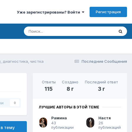
Регистрация
Уже зарегистрированы? Войти
, диагностика, чистка
Последние Сообщения
Ответы
Создано
Последний ответ
115
8 г
3 г
ки
0
ЛУЧШИЕ АВТОРЫ В ЭТОЙ ТЕМЕ
Рамина
Настя
43
26
публикации
публикаций
 в тему