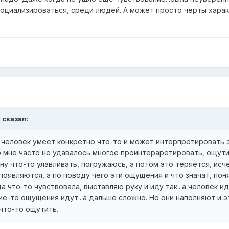
социализироваться, среди людей. А может просто черты хара
y
сказал:
гда человек умеет конкретно что-то и может интерпретировать 
о мне часто не удавалось многое проинтераретировать, ощути
ну что-то улавливать, погружаюсь, а потом это теряется, исче
оявляются, а по поводу чего эти ощущения и что значат, пон
 что-то чувствовала, выставляю руку и иду так...а человек и
ие-то ощущения идут...а дальше сложно. Но они наполняют и 
 что-то ощутить.