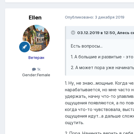
Ellen
Опубликовано:
3 декабря 2019
03.12.2019 в 12:50,
Алесь
с
Есть вопросы...
1. А большие и развитые - это
Ветеран
2. А может пора уже начинать
1k
Gender:
Female
1. Ну, не знаю...мощные. Когда
нарабатывается, но мне часто 
удержать, начну что-то улавлив
ощущения появляются, а по пов
когда что-то чувствовала, выст
ощущения идут...а дальше сложн
ощутить.
2. Пора. Начинать верить в себ