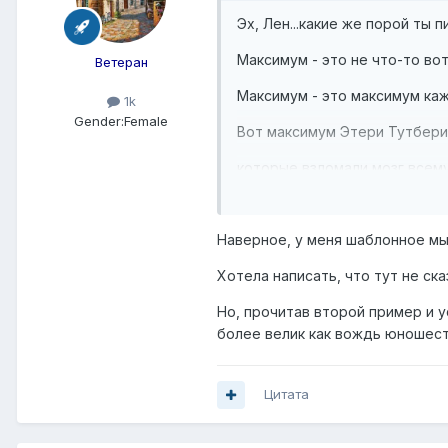
Эх, Лен...какие же порой ты п
Максимум - это не что-то во
Ветеран
Максимум - это максимум каж
1k
Gender:
Female
Вот максимум Этери Тутберид
которые взломали мозг всему 
Но прежде, чем ВЕЛИКАЯ Этер
Наверное, у меня шаблонное м
которая научила Загитову кат
Хотела написать, что тут не ска
Но, прочитав второй пример и у
Получается - Антипова нашла 
более велик как вождь юношест
Кто из них - более великая?
Цитата