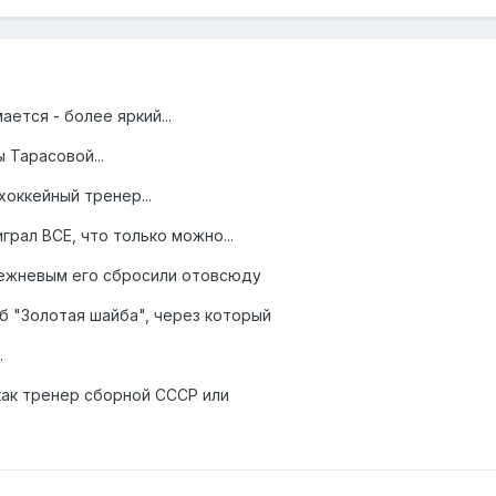
ается - более яркий...
 Тарасовой...
хоккейный тренер...
рал ВСЕ, что только можно...
Брежневым его сбросили отовсюду
б "Золотая шайба", через который
.
 как тренер сборной СССР или