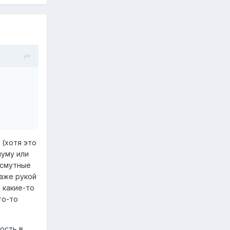
 (хотя это
муму или
 смутные
даже рукой
 какие-то
то-то
ость в