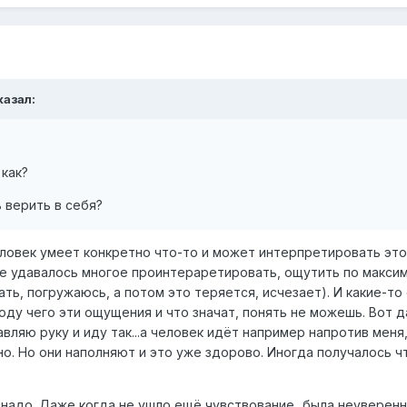
казал:
 как?
 верить в себя?
 человек умеет конкретно что-то и может интерпретировать это
не удавалось многое проинтераретировать, ощутить по макси
ать, погружаюсь, а потом это теряется, исчезает). И какие-то
оду чего эти ощущения и что значат, понять не можешь. Вот 
авляю руку и иду так...а человек идёт например напротив меня,
о. Но они наполняют и это уже здорово. Иногда получалось ч
я надо. Даже когда не ушло ещё чувствование...была неуверенн