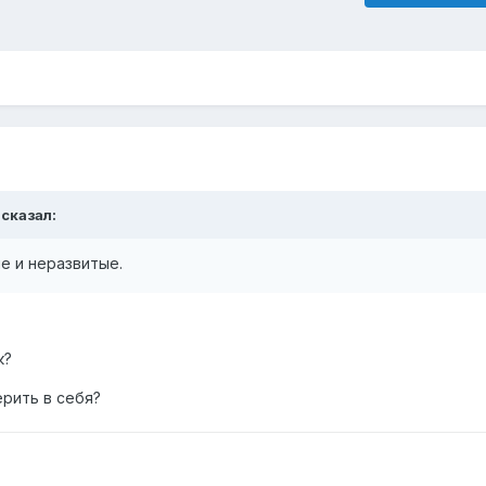
y
сказал:
е и неразвитые.
к?
ерить в себя?