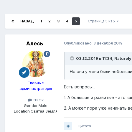
НАЗАД
1
2
3
4
5
Страница 5 из 5
Алесь
Опубликовано:
3 декабря 2019
03.12.2019 в 11:34,
Naturel
Но они у меня были небольши
Главные
Есть вопросы...
администраторы
1. А большие и развитые - это ка
113.5k
Gender:
Male
2. А может пора уже начинать в
Location:
Святая Земля
Цитата