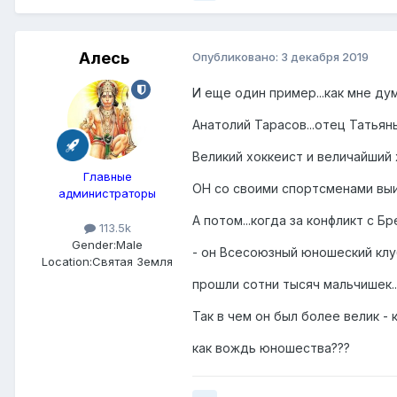
Алесь
Опубликовано:
3 декабря 2019
И еще один пример...как мне дум
Анатолий Тарасов...отец Татьяны
Великий хоккеист и величайший 
Главные
ОН со своими спортсменами выиг
администраторы
А потом...когда за конфликт с 
113.5k
Gender:
Male
- он Всесоюзный юношеский клу
Location:
Святая Земля
прошли сотни тысяч мальчишек..
Так в чем он был более велик -
как вождь юношества???