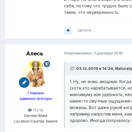
себе, потому что трудно было 
такие, что неуверенность.
Цитата
Алесь
Опубликовано:
3 декабря 2019
03.12.2019 в 14:24,
Naturel
1. Ну, не знаю...мощные. Ко
(хотя это нарабатывается, н
Главные
максимуму или удержать, нач
администраторы
какие-то смутные ощущения п
можешь. Вот даже рукой когда
113.5k
например напротив меня, как
Gender:
Male
здорово. Иногда получалось
Location:
Святая Земля