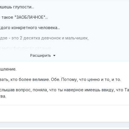
ишешь глупости...
т такое "ЗАОБЛАЧНОЕ"...
дого конкретного человека...
зе - это 2 десятка девчонок и мальчишек,
миру фигурного катания...
Расширить
и стала великой - была еще Наталья Антипина,
ышление.
аться, и которая сейчас учит младшую Загитову...
зать, кто более великие. Обе. Потому, что ценно и то, и то.
слышав вопрос, поняла, что ты наверное имеешь ввиду, что Т
алмаз...а Тутберидзе - огранила его в шикарный бриллиант...
ва.