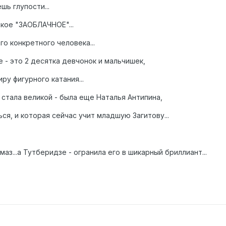
шь глупости...
акое "ЗАОБЛАЧНОЕ"...
о конкретного человека...
 - это 2 десятка девчонок и мальчишек,
ру фигурного катания...
стала великой - была еще Наталья Антипина,
ся, и которая сейчас учит младшую Загитову...
аз...а Тутберидзе - огранила его в шикарный бриллиант...