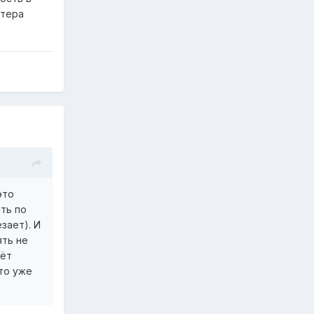
ктера
это
ть по
зает). И
ять не
дёт
это уже