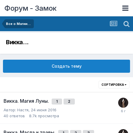
Форум - Замок
Все о Магии...
Викка...
Создать тему
СОРТИРОВКА
Викка. Магия Луны.
1
2
Автор:
Настя
,
24 июня 2016
40
ответов
8.7k
просмотра
Викка. Масла и травы.
1
2
3