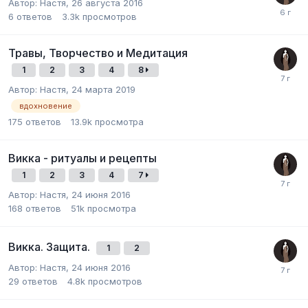
Автор:
Настя
,
26 августа 2016
6
ответов
3.3k
просмотров
Травы, Творчество и Медитация
1
2
3
4
8
Автор:
Настя
,
24 марта 2019
вдохновение
175
ответов
13.9k
просмотра
Викка - ритуалы и рецепты
1
2
3
4
7
Автор:
Настя
,
24 июня 2016
168
ответов
51k
просмотра
Викка. Защита.
1
2
Автор:
Настя
,
24 июня 2016
29
ответов
4.8k
просмотров