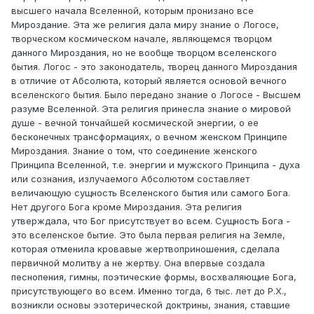
высшего начала Вселенной, которым пронизано все
Мироздание. Эта же религия дала миру знание о Логосе,
творческом космическом начале, являющемся творцом
данного Мироздания, но не вообще творцом вселенского
бытия. Логос - это законодатель, творец данного Мироздания
в отличие от Абсолюта, который является основой вечного
вселенского бытия. Было передано знание о Логосе - Высшем
разуме Вселенной. Эта религия принесла знание о мировой
душе - вечной тончайшей космической энергии, о ее
бесконечных трансформациях, о вечном женском Принципе
Мироздания. Знание о том, что соединение женского
Принципа Вселенной, т.е. энергии и мужского Принципа - духа
или сознания, излучаемого Абсолютом составляет
величающую сущность Вселенского бытия или самого Бога.
Нет другого Бога кроме Мироздания. Эта религия
утверждала, что Бог присутствует во всем. Сущность Бога -
это вселенское бытие. Это была первая религия на Земле,
которая отменила кровавые жертвоприношения, сделала
первичной молитву а не жертву. Она впервые создала
песнопения, гимны, поэтические формы, восхваляющие Бога,
присутствующего во всем. Именно тогда, 6 тыс. лет до Р.Х.,
возникли основы эзотерической доктрины, знания, ставшие