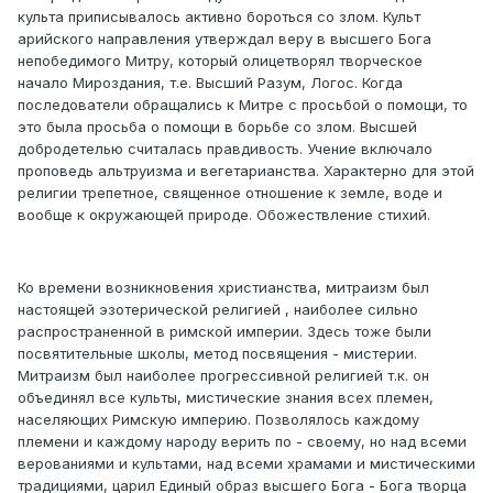
культа приписывалось активно бороться со злом. Культ
арийского направления утверждал веру в высшего Бога
непобедимого Митру, который олицетворял творческое
начало Мироздания, т.е. Высший Разум, Логос. Когда
последователи обращались к Митре с просьбой о помощи, то
это была просьба о помощи в борьбе со злом. Высшей
добродетелью считалась правдивость. Учение включало
проповедь альтруизма и вегетарианства. Характерно для этой
религии трепетное, священное отношение к земле, воде и
вообще к окружающей природе. Обожествление стихий.
Ко времени возникновения христианства, митраизм был
настоящей эзотерической религией , наиболее сильно
распространенной в римской империи. Здесь тоже были
посвятительные школы, метод посвящения - мистерии.
Митраизм был наиболее прогрессивной религией т.к. он
объединял все культы, мистические знания всех племен,
населяющих Римскую империю. Позволялось каждому
племени и каждому народу верить по - своему, но над всеми
верованиями и культами, над всеми храмами и мистическими
традициями, царил Единый образ высшего Бога - Бога творца