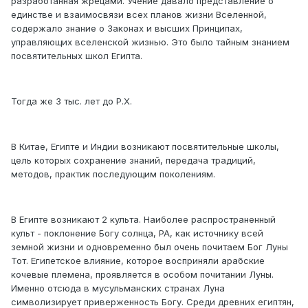
разработанная жрецами. Учение давало представление о
единстве и взаимосвязи всех планов жизни Вселенной,
содержало знание о Законах и высших Принципах,
управляющих вселенской жизнью. Это было тайным знанием
посвятительных школ Египта.
Тогда же З тыс. лет до Р.Х.
В Китае, Египте и Индии возникают посвятительные школы,
цель которых сохранение знаний, передача традиций,
методов, практик последующим поколениям.
В Египте возникают 2 культа. Наиболее распространенный
культ - поклонение Богу солнца, РА, как источнику всей
земной жизни и одновременно был очень почитаем Бог Луны
Тот. Египетское влияние, которое восприняли арабские
кочевые племена, проявляется в особом почитании Луны.
Именно отсюда в мусульманских странах Луна
символизирует приверженность Богу. Среди древних египтян,