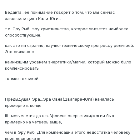
Веданта...ее понимание говорит о том, что мы сейчас
закончили цикл Кали-Юги...
т.е. Эру Рыб...эру христианства, которое является наиболее
способствующие,
как это ни странно, научно-техническому прогрессу религией.
Это связано с
наинизшим уровнем энергетики/магии, который можно было
компенсировать
только техникой.
Предыдущая Эра...Эра Овна(Двапара-Юга) началась
примерно в конце
III тысячелетия до н.э. Уровень энергетики/магии был
примерно на четверь выше,
чем в Эру Рыб. Для компенсации этого недостатка человеку
пришлось искать