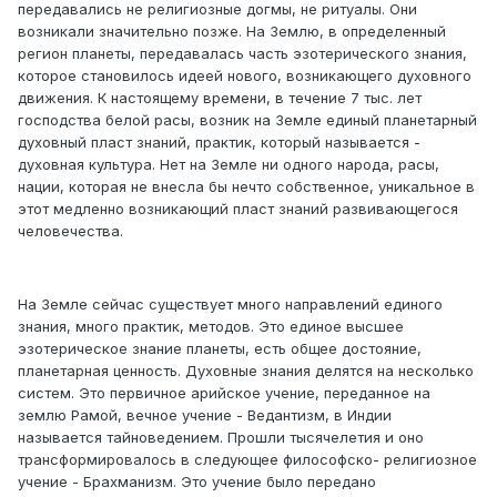
передавались не религиозные догмы, не ритуалы. Они
возникали значительно позже. На Землю, в определенный
регион планеты, передавалась часть эзотерического знания,
которое становилось идеей нового, возникающего духовного
движения. К настоящему времени, в течение 7 тыс. лет
господства белой расы, возник на Земле единый планетарный
духовный пласт знаний, практик, который называется -
духовная культура. Нет на Земле ни одного народа, расы,
нации, которая не внесла бы нечто собственное, уникальное в
этот медленно возникающий пласт знаний развивающегося
человечества.
На Земле сейчас существует много направлений единого
знания, много практик, методов. Это единое высшее
эзотерическое знание планеты, есть общее достояние,
планетарная ценность. Духовные знания делятся на несколько
систем. Это первичное арийское учение, переданное на
землю Рамой, вечное учение - Ведантизм, в Индии
называется тайноведением. Прошли тысячелетия и оно
трансформировалось в следующее философско- религиозное
учение - Брахманизм. Это учение было передано