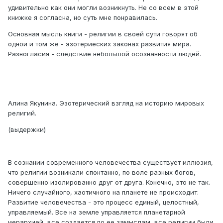
удивительно как они могли возникнуть. Не со всем в этой
книжке я согласна, но суть мне понравилась.
Основная мысль книги - религии в своей сути говорят об
однои и том же - эзотериеских законах развития мира.
Разногласия - следствие небольшой осознанности людей.
Алина Якунина. Эзотерический взгляд на историю мировых
религий.
(выдержки)
В сознании современного человечества существует иллюзия,
что религии возникали спонтанно, по воле разных богов,
совершенно изолированно друг от друга. Конечно, это не так.
Ничего случайного, хаотичного на планете не происходит.
Развитие человечества - это процесс единый, целостный,
управляемый. Все на земле управляется планетарной
иерархией, все создается по ее замыслам, все религии были