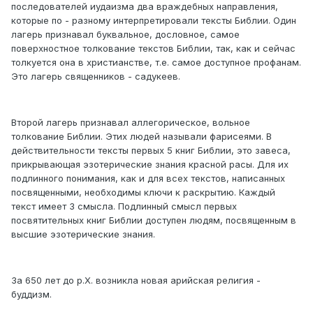
последователей иудаизма два враждебных направления,
которые по - разному интерпретировали тексты Библии. Один
лагерь признавал буквальное, дословное, самое
поверхностное толкование текстов Библии, так, как и сейчас
толкуется она в христианстве, т.е. самое доступное профанам.
Это лагерь священников - садукеев.
Второй лагерь признавал аллегорическое, вольное
толкование Библии. Этих людей называли фарисеями. В
действительности тексты первых 5 книг Библии, это завеса,
прикрывающая эзотерические знания красной расы. Для их
подлинного понимания, как и для всех текстов, написанных
посвященными, необходимы ключи к раскрытию. Каждый
текст имеет 3 смысла. Подлинный смысл первых
посвятительных книг Библии доступен людям, посвященным в
высшие эзотерические знания.
За 650 лет до р.Х. возникла новая арийская религия -
буддизм.