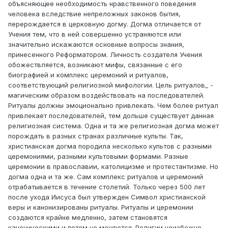
объясняющее необходимость нравственного поведения
человека вследствие непреложных законов бытия,
перерождается в церковную догму. Догма отличается от
Учения тем, что в ней совершенно устраняются или
значительно искажаются основные вопросы знания,
принесенного Реформатором. Личность создателя Учения
обожествляется, возникают мифы, связанные с его
биографией и комплекс церемоний и ритуалов,
соответствующий религиозной мифологии. Цель ритуалов_ -
магическим образом воздействовать на последователей.
Ритуалы должны эмоционально привлекать. Чем более ритуал
привлекает последователей, тем дольше существует данная
религиозная система. Одна и та же религиозная догма может
порождать в разных странах различные культы. Так,
христианская догма породила несколько культов с разными
церемониями, разными культовыми формами. Разные
церемонии в православии, католицизме и протестантизме. Но
догма одна и та же. Сам комплекс ритуалов и церемоний
отрабатывается в течение столетий. Только через 500 лет
после ухода Иисуса был утвержден Символ христианской
веры и канонизированы ритуалы. Ритуалы и церемонии
создаются крайне медленно, затем становятся
каноническими и потом не меняются. Религии неизбежно