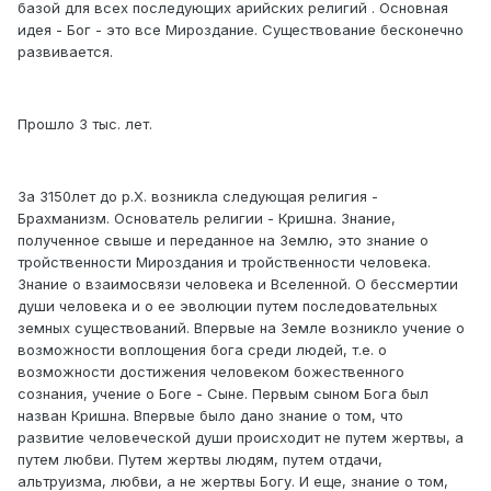
базой для всех последующих арийских религий . Основная
идея - Бог - это все Мироздание. Существование бесконечно
развивается.
Прошло 3 тыс. лет.
За 3150лет до р.Х. возникла следующая религия -
Брахманизм. Основатель религии - Кришна. Знание,
полученное свыше и переданное на Землю, это знание о
тройственности Мироздания и тройственности человека.
Знание о взаимосвязи человека и Вселенной. О бессмертии
души человека и о ее эволюции путем последовательных
земных существований. Впервые на Земле возникло учение о
возможности воплощения бога среди людей, т.е. о
возможности достижения человеком божественного
сознания, учение о Боге - Сыне. Первым сыном Бога был
назван Кришна. Впервые было дано знание о том, что
развитие человеческой души происходит не путем жертвы, а
путем любви. Путем жертвы людям, путем отдачи,
альтруизма, любви, а не жертвы Богу. И еще, знание о том,