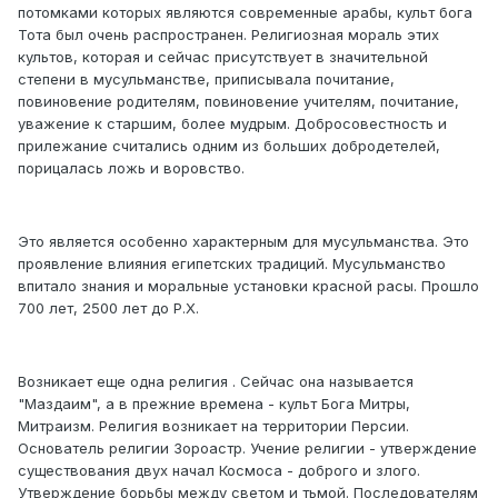
потомками которых являются современные арабы, культ бога
Тота был очень распространен. Религиозная мораль этих
культов, которая и сейчас присутствует в значительной
степени в мусульманстве, приписывала почитание,
повиновение родителям, повиновение учителям, почитание,
уважение к старшим, более мудрым. Добросовестность и
прилежание считались одним из больших добродетелей,
порицалась ложь и воровство.
Это является особенно характерным для мусульманства. Это
проявление влияния египетских традиций. Мусульманство
впитало знания и моральные установки красной расы. Прошло
700 лет, 2500 лет до Р.Х.
Возникает еще одна религия . Сейчас она называется
"Маздаим", а в прежние времена - культ Бога Митры,
Митраизм. Религия возникает на территории Персии.
Основатель религии Зороастр. Учение религии - утверждение
существования двух начал Космоса - доброго и злого.
Утверждение борьбы между светом и тьмой. Последователям