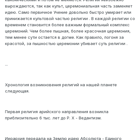
вырождаются, так как культ, церемониальная часть заменяет
идею. Само первичное Учение довольно быстро умирает или
принижается культовой частью религии . В каждой религии со
временем становится более важным формальный комплекс
церемоний. Чем более пышная, более красочная церемония,
тем менее сути остается в догме. Как правило, погоня за
красотой, за пышностью церемонии убивает суть религии .
...
Хронология возникновения религий на нашей планете
следующая.
Первая религия арийского направления возникла
приблизительно 6 тыс. лет до Р. Х - Ведантизм.
Иерархия передала на Землю идею Абсолюта - Единого