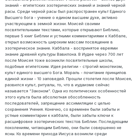
знаний - египетских эзотерических знаний и знаний черной
расы. Среди черной расы был распространен культ Единого
Высшего бога - учение о едином высшем духе, активно
участвующем в земной жизни. Моисей своими
посвятительными текстами, которые открывают Библию,
первые 5 книг Библии и устными комментариями к Каббале,
открыл возможность широким массам посвящение в
эзотерическое знание. Каббала - воспринятое евреями
знание древней культуры Вавилона. В Иудее через 700 лет
после Моисея тоже возникли посвятительные школы,
подобные египетским. Идея религии - строгий монотеизм,
культ единого высшего Бога. Мораль - почитание принципов
единой жизни - 10 заповедей. Прошли столетия после Моисея,
развился культ, ритуалы, то, что в иудаизме сейчас
называется "Законом". Одна из политических особенностей
этого культа была абсолютная обособленность
последователей, запрещение ассимиляции с целью
сохранения Учения. Конечно, со временен были забыты и
устные комментарии к каббале, были забыты ключи к
расшифровке эзотерических текстов Библии. Последующим
поколениям, читающим Библию, они были совершенно не
ясны. Ко времени прихода Иисуса возникли среди