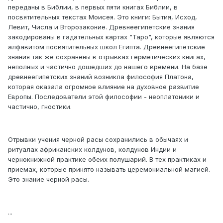
переданы в Библии, в первых пяти книгах Библии, в
посвятительных текстах Моисея. Это книги: Бытия, Исход,
Левит, Числа и Второзаконие. Древнеегипетские знания
закодированы в гадательных картах "Таро", которые являются
алфавитом посвятительных школ Египта. Древнеегипетские
знания так же сохранены в отрывках герметических книгах,
неполных и частично дошедших до нашего времени. На базе
древнеегипетских знаний возникла философия Платона,
которая оказала огромное влияние на духовное развитие
Европы. Последователи этой философии - неоплатоники и
частично, гностики.
Отрывки учения черной расы сохранились в обычаях и
ритуалах африканских колдунов, колдунов Индии и
чернокнижной практике обеих полушарий. В тех практиках и
приемах, которые принято называть церемониальной магией.
Это знание черной расы.
...