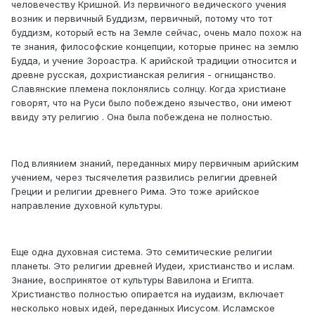
человечеству Кришной. Из первичного ведического учения
возник и первичный Буддизм, первичный, потому что тот
буддизм, который есть на Земле сейчас, очень мало похож на
те знания, философские концепции, которые принес на землю
Будда, и учение Зороастра. К арийской традиции относится и
древне русская, дохристианская религия - огнищанство.
Славянские племена поклонялись солнцу. Когда христиане
говорят, что на Руси было побеждено язычество, они имеют
ввиду эту религию . Она была побеждена не полностью.
Под влиянием знаний, переданных миру первичным арийским
учением, через тысячелетия развились религии древней
Греции и религии древнего Рима. Это тоже арийское
направление духовной культуры.
Еще одна духовная система. Это семитические религии
планеты. Это религии древней Иудеи, христианство и ислам.
Знание, воспринятое от культуры Вавилона и Египта.
Христианство полностью опирается на иудаизм, включает
несколько новых идей, переданных Иисусом. Исламское