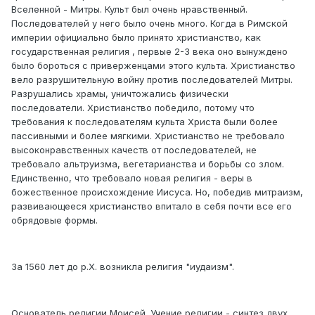
Вселенной - Митры. Культ был очень нравственный.
Последователей у него было очень много. Когда в Римской
империи официально было принято христианство, как
государственная религия , первые 2-3 века оно вынуждено
было бороться с приверженцами этого культа. Христианство
вело разрушительную войну против последователей Митры.
Разрушались храмы, уничтожались физически
последователи. Христианство победило, потому что
требования к последователям культа Христа были более
пассивными и более мягкими. Христианство не требовало
высоконравственных качеств от последователей, не
требовало альтруизма, вегетарианства и борьбы со злом.
Единственно, что требовало новая религия - веры в
божественное происхождение Иисуса. Но, победив митраизм,
развивающееся христианство впитало в себя почти все его
обрядовые формы.
За 1560 лет до р.Х. возникла религия "иудаизм".
Основатель религии Моисей. Учение религии - синтез двух