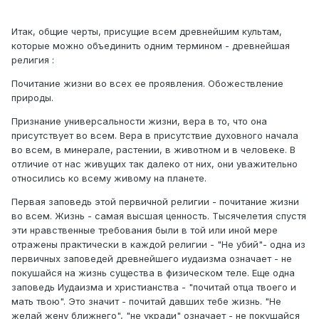
Итак, общие черты, присущие всем древнейшим культам,
которые можно объединить одним термином - древнейшая
религия :
Почитание жизни во всех ее проявления. Обожествление
природы.
Признание универсальности жизни, вера в то, что она
присутствует во всем. Вера в присутствие духовного начала
во всем, в минерале, растении, в животном и в человеке. В
отличие от нас живущих так далеко от них, они уважительно
относились ко всему живому на планете.
Первая заповедь этой первичной религии - почитание жизни
во всем. Жизнь - самая высшая ценность. Тысячелетия спустя
эти нравственные требования были в той или иной мере
отражены практически в каждой религии - "Не убий"- одна из
первичных заповедей древнейшего иудаизма означает - не
покушайся на жизнь существа в физическом теле. Еще одна
заповедь Иудаизма и христианства - "почитай отца твоего и
мать твою". Это значит - почитай давших тебе жизнь. "Не
желай жену ближнего", "не укради" означает - не покушайся