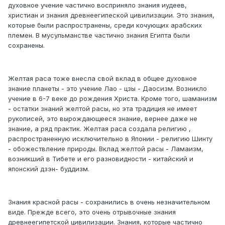
духовное учение частично восприняло знания иудеев,
христиан и знания древнеегипеской цивилизации. Это знания,
которые были распространены, среди кочующих арабских
племен. В мусульманстве частично знания Египта были
сохранены.
Желтая раса тоже внесла свой вклад в общее духовное
знание планеты - это учение Лао - цзы - Даосизм. Возникло
учение в 6-7 веке до рождения Христа. Кроме того, шаманизм
- остатки знаний желтой расы, но эта традиция не имеет
рукописей, это вырождающееся знание, вернее даже не
знание, а ряд практик. Желтая раса создала религию ,
распространенную исключительно в Японии - религию Шинту
- обожествление природы. Вклад желтой расы - Ламаизм,
возникший в Тибете и его разновидности - китайский и
японский дзэн- буддизм.
Знания красной расы - сохранились в очень незначительном
виде. Прежде всего, это очень отрывочные знания
древнеегипетской цивилизации. Знания, которые частично