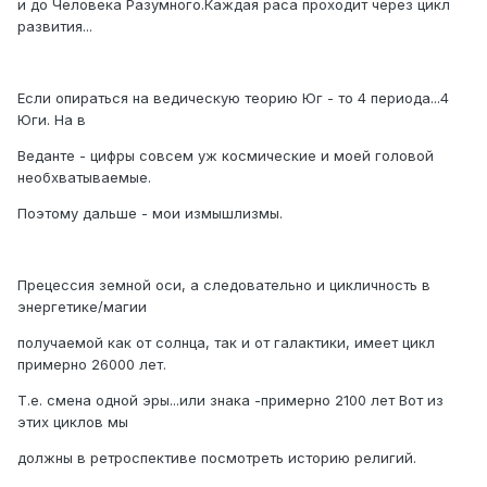
и до Человека Разумного.Каждая раса проходит через цикл
развития...
Если опираться на ведическую теорию Юг - то 4 периода...4
Юги. На в
Веданте - цифры совсем уж космические и моей головой
необхватываемые.
Поэтому дальше - мои измышлизмы.
Прецессия земной оси, а следовательно и цикличность в
энергетике/магии
получаемой как от солнца, так и от галактики, имеет цикл
примерно 26000 лет.
Т.е. смена одной эры...или знака -примерно 2100 лет Вот из
этих циклов мы
должны в ретроспективе посмотреть историю религий.