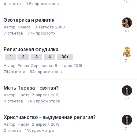
4
ответа
11.5k
просмотров
Эзотерика и религия.
Автор:
Омега
,
10 августа 2008
7
ответов
77k
просмотр
Религиозная флудилка
1
2
3
4
30
Автор:
Елена Сергеевна
,
8 января 2016
744
ответа
84k
просмотров
Мать Тереза - святая?
Автор:
Настя
,
7 апреля 2019
0
ответов
786
просмотров
Христианство - выдуманная религия?
Автор:
Настя
,
2 апреля 2019
2
ответа
1.1k
просмотра