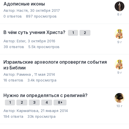
Адописные иконы
Автор:
Настя
,
30 октября 2017
0
ответов
897
просмотров
В чём суть учения Христа?
1
2
Автор:
Ester
,
3 октября 2016
39
ответов
5.5k
просмотров
Израильские археологи опровергли события
из Библии
Автор:
Рамина
,
11 мая 2014
16
ответов
3.4k
просмотра
Нужно ли определяться с религией?
1
2
3
4
8
Автор:
KармаНова
,
21 января 2014
194
ответа
33k
просмотра