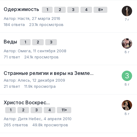
Одержимость
1
2
3
4
8
Автор:
Настя
,
27 марта 2016
184
ответа
23.1k
просмотров
Веды
1
2
3
Автор:
Омега
,
11 сентября 2008
71
ответ
24.1k
просмотров
Странные религии и веры на Земле...
Автор:
Алесь
,
12 декабря 2009
21
ответ
11.9k
просмотра
Христос Воскрес...
1
2
3
4
11
Автор:
Дитя Небес
,
4 апреля 2010
265
ответов
49.8k
просмотров