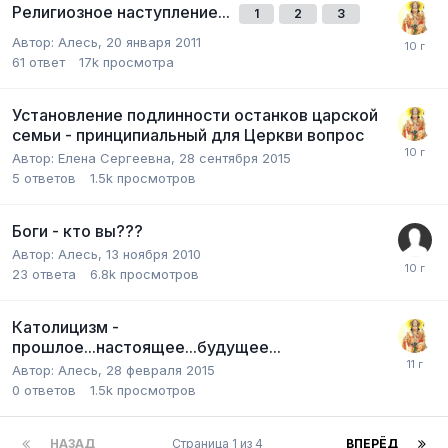
Религиозное наступление...
1
2
3
Автор:
Алесь
,
20 января 2011
61
ответ
17k
просмотра
Установление подлинности останков царской
семьи - принципиальный для Церкви вопрос
Автор:
Елена Сергеевна
,
28 сентября 2015
5
ответов
1.5k
просмотров
Боги - кто вы???
Автор:
Алесь
,
13 ноября 2010
23
ответа
6.8k
просмотров
Католицизм -
прошлое...настоящее...будущее...
Автор:
Алесь
,
28 февраля 2015
0
ответов
1.5k
просмотров
НАЗАД
Страница 1 из 4
ВПЕРЁД