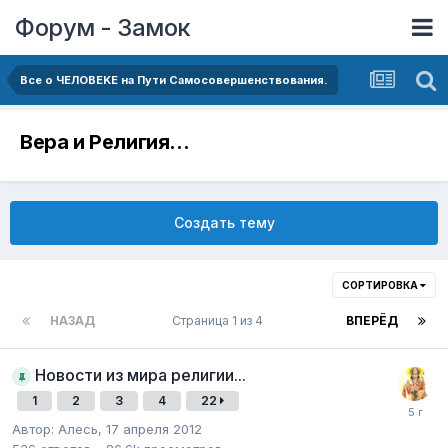
Форум - Замок
Все о ЧЕЛОВЕKЕ на Пути Самосовершенствования.
Вера и Религия...
Создать тему
СОРТИРОВКА
НАЗАД
Страница 1 из 4
ВПЕРЁД
Новости из мира религии...
1
2
3
4
22
Автор:
Алесь
,
17 апреля 2012