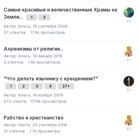
Самые красивые и величественные Храмы на
Земле...
1
2
Автор:
Алесь
,
15 сентября 2008
37
ответов
17.9k
просмотров
Ахренизмы от религии...
Автор:
Алесь
,
14 января 2019
0
ответов
1.4k
просмотров
"Что делать язычнику с крещением?"
1
2
3
4
27
Автор:
Алесь
,
14 ноября 2009
672
ответа
117.8k
просмотров
Рабство и христианство
Автор:
Настя
,
24 сентября 2018
12
ответов
1.7k
просмотра