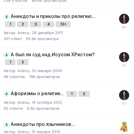
536
ответов
86.6k
просмотров
Анекдоты и приколы про религию...
1
2
3
4
13
Автор:
Алесь
,
28 декабря 2011
301
ответ
65.9k
просмотра
А был ли суд над Исусом ХРистом?
1
2
Автор:
Алесь
,
20 января 2009
48
ответов
19k
просмотров
Афоризмы о религии...
1
2
Автор:
Алесь
,
14 октября 2012
42
ответа
9.5k
просмотров
Анекдоты про язычников...
Автор:
Алесь
,
10 января 2010