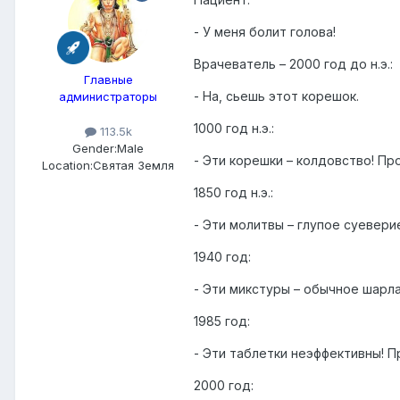
- У меня болит голова!
Врачеватель – 2000 год до н.э.:
Главные
- На, сьешь этот корешок.
администраторы
1000 год н.э.:
113.5k
Gender:
Male
- Эти корешки – колдовство! Пр
Location:
Святая Земля
1850 год н.э.:
- Эти молитвы – глупое суевери
1940 год:
- Эти микстуры – обычное шарла
1985 год:
- Эти таблетки неэффективны! П
2000 год: