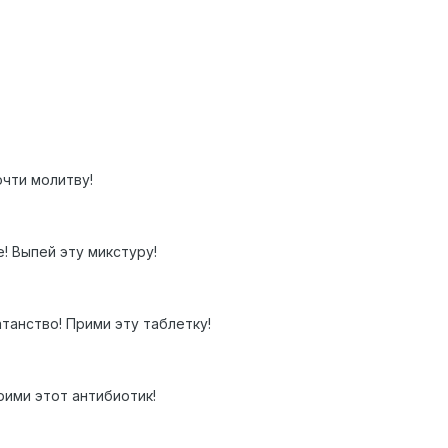
очти молитву!
е! Выпей эту микстуру!
танство! Прими эту таблетку!
рими этот антибиотик!