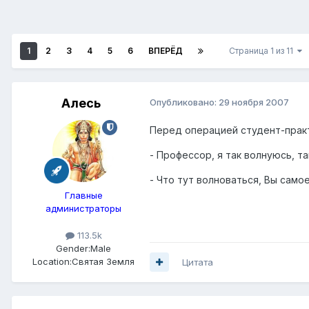
1
2
3
4
5
6
ВПЕРЁД
Страница 1 из 11
Алесь
Опубликовано:
29 ноября 2007
Перед операцией студент-практ
- Профессор, я так волнуюсь, та
- Что тут волноваться, Вы самое
Главные
администраторы
113.5k
Gender:
Male
Location:
Святая Земля
Цитата