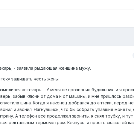
текарь, - заявила рыдающая женщина мужу.
птеку защищать честь жены.
змолился аптекарь. - У меня не прозвонил будильник, и я прос
дверь, забыв ключи от дома и от машины, и мне пришлось разби
я спустила шина. Когда я наконец добрался до аптеки, перед н
вонил и звонил. Нагнувшись, что бы собрать упавшие монеты, 
итрину. А телефон все продолжал звонить. я снял трубку, и ту
ься ректальным термометром. Клянусь, я просто сказал ей как!