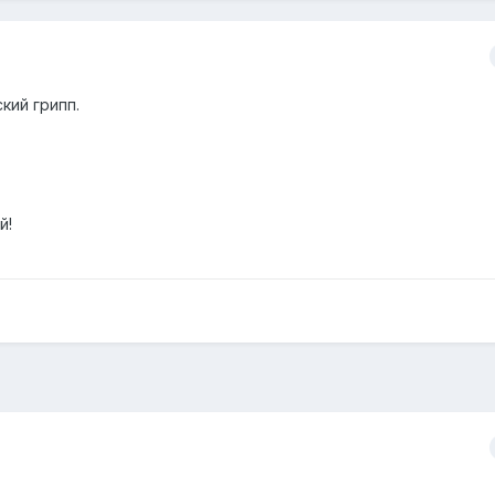
кий грипп.
й!