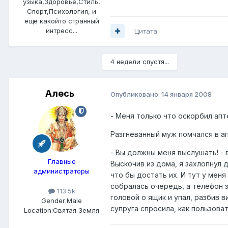
узыка,Здоровье,Стиль,
Спорт,Психология, и
еще какойто странный
интресс...
Цитата
4 недели спустя...
Алесь
Опубликовано:
14 января 2008
- Меня только что оскорбил ап
Разгневанный муж помчался в а
- Вы должны меня выслушать! - в
Главные
Выскочив из дома, я захлопнул 
администраторы
что бы достать их. И тут у мен
собралась очередь, а телефон з
113.5k
головой о ящик и упал, разбив в
Gender:
Male
супруга спросила, как пользоват
Location:
Святая Земля