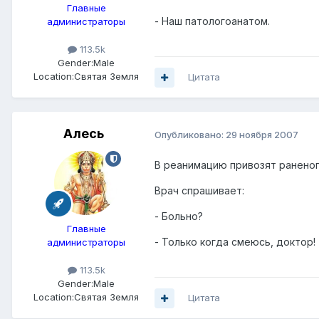
Главные
- Наш патологоанатом.
администраторы
113.5k
Gender:
Male
Location:
Святая Земля
Цитата
Алесь
Опубликовано:
29 ноября 2007
В реанимацию привозят раненог
Врач спрашивает:
- Больно?
Главные
- Только когда смеюсь, доктор!
администраторы
113.5k
Gender:
Male
Location:
Святая Земля
Цитата