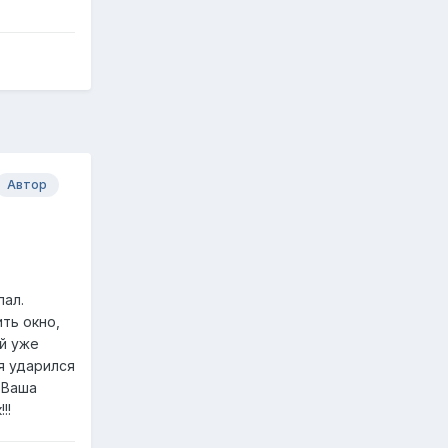
Автор
пал.
ть окно,
ей уже
я ударился
т Ваша
!!