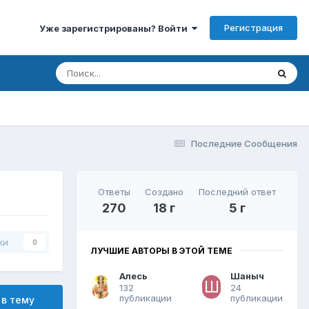
Регистрация
Уже зарегистрированы? Войти
Последние Сообщения
Ответы
Создано
Последний ответ
270
18 г
5 г
ки
0
ЛУЧШИЕ АВТОРЫ В ЭТОЙ ТЕМЕ
Алесь
Шаныч
132
24
публикации
публикации
 в тему