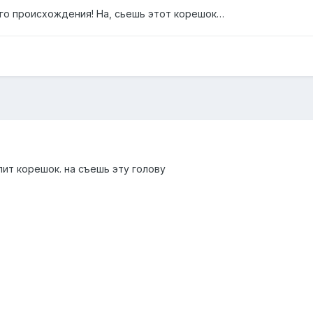
ого происхождения! На, сьешь этот корешок…
лит корешок. на съешь эту голову