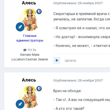
Алесь
Опубликовано:
29 ноября 2007
Секретарша в приёмной врача с
умчалась, не заплатив. Когда с
- Я осмотрел её и сказал, что о
Главные
- Но доктор! - воскликнула секр
администраторы
- Конечно, не может, - ответил в
113.5k
Gender:
Male
Location:
Святая Земля
Цитата
Алесь
Опубликовано:
29 ноября 2007
Врач на обходе:
- Так-с!.. А вас на следующей 
- А кто это такой?