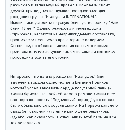
режиссер и телеведущий провел в компании своих
друзей, пришедших на шумное празднование дня
рождения группы "Иванушки INTERNATIONAL".
Именинники устроили вкусную блинную вечеринку "Нам,
блин, 13 лет". Однако режиссер и телеведущий
Стриженов, несмотря на непринужденную обстановку,
практически весь вечер проговорил с Валерием
Сюткиным, не обращая внимания на то, что весьма
привлекательные девушки как бы невзначай пытались
присоединиться за его столик.
Интересно, что на дне рождения "Иванушек" был
замечен в гордом одиночестве и Виталий Новиков,
который успел завоевать сердце популярной певицы
Жанны Фриске. По крайней мере о романе Жанны и ее
партнера по проекту "Ледниковый период" уже не раз
было объявлено во всеуслышание. На Первом канале о
свадьбе говорили чуть ли не как о деле решенном.
Однако, как оказалось, в отношениях этой пары не все
так безоблачно.