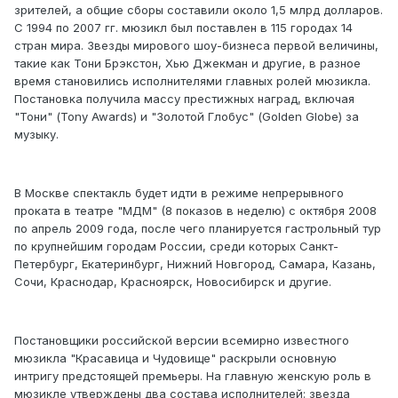
зрителей, а общие сборы составили около 1,5 млрд долларов.
С 1994 по 2007 гг. мюзикл был поставлен в 115 городах 14
стран мира. Звезды мирового шоу-бизнеса первой величины,
такие как Тони Брэкстон, Хью Джекман и другие, в разное
время становились исполнителями главных ролей мюзикла.
Постановка получила массу престижных наград, включая
"Тони" (Tony Awards) и "Золотой Глобус" (Golden Globe) за
музыку.
В Москве спектакль будет идти в режиме непрерывного
проката в театре "МДМ" (8 показов в неделю) с октября 2008
по апрель 2009 года, после чего планируется гастрольный тур
по крупнейшим городам России, среди которых Санкт-
Петербург, Екатеринбург, Нижний Новгород, Самара, Казань,
Сочи, Краснодар, Красноярск, Новосибирск и другие.
Постановщики российской версии всемирно известного
мюзикла "Красавица и Чудовище" раскрыли основную
интригу предстоящей премьеры. На главную женскую роль в
мюзикле утверждены два состава исполнителей: звезда