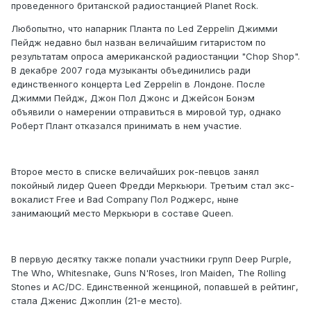
проведенного британской радиостанцией Planet Rock.
Любопытно, что напарник Планта по Led Zeppelin Джимми
Пейдж недавно был назван величайшим гитаристом по
результатам опроса американской радиостанции "Chop Shop".
В декабре 2007 года музыканты объединились ради
единственного концерта Led Zeppelin в Лондоне. После
Джимми Пейдж, Джон Пол Джонс и Джейсон Бонэм
объявили о намерении отправиться в мировой тур, однако
Роберт Плант отказался принимать в нем участие.
Второе место в списке величайших рок-певцов занял
покойный лидер Queen Фредди Меркьюри. Третьим стал экс-
вокалист Free и Bad Company Пол Роджерс, ныне
занимающий место Меркьюри в составе Queen.
В первую десятку также попали участники групп Deep Purple,
The Who, Whitesnake, Guns N'Roses, Iron Maiden, The Rolling
Stones и AC/DC. Единственной женщиной, попавшей в рейтинг,
стала Дженис Джоплин (21-е место).