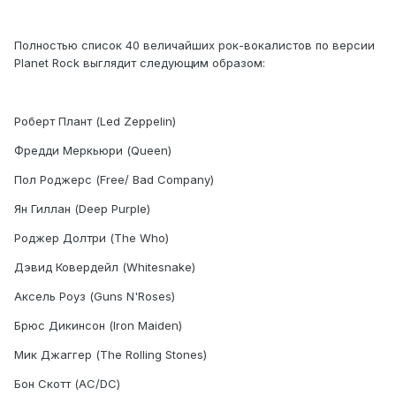
Полностью список 40 величайших рок-вокалистов по версии
Planet Rock выглядит следующим образом:
Роберт Плант (Led Zeppelin)
Фредди Меркьюри (Queen)
Пол Роджерс (Free/ Bad Company)
Ян Гиллан (Deep Purple)
Роджер Долтри (The Who)
Дэвид Ковердейл (Whitesnake)
Аксель Роуз (Guns N'Roses)
Брюс Дикинсон (Iron Maiden)
Мик Джаггер (The Rolling Stones)
Бон Скотт (AC/DC)