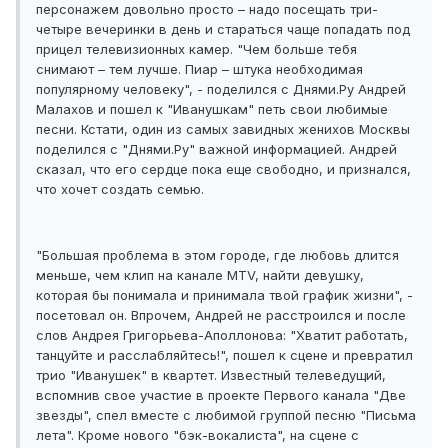
персонажем довольно просто – надо посещать три-
четыре вечеринки в день и стараться чаще попадать под
прицел телевизионных камер. "Чем больше тебя
снимают – тем лучше. Пиар – штука необходимая
популярному человеку", - поделился с Днями.Ру Андрей
Малахов и пошел к "Иванушкам" петь свои любимые
песни. Кстати, один из самых завидных женихов Москвы
поделился с "Днями.Ру" важной информацией. Андрей
сказал, что его сердце пока еще свободно, и признался,
что хочет создать семью.
"Большая проблема в этом городе, где любовь длится
меньше, чем клип на канале MTV, найти девушку,
которая бы понимала и принимала твой график жизни", -
посетовал он. Впрочем, Андрей не расстроился и после
слов Андрея Григорьева-Аполлонова: "Хватит работать,
танцуйте и расслабляйтесь!", пошел к сцене и превратил
трио "Иванушек" в квартет. Известный телеведущий,
вспомнив свое участие в проекте Первого канала "Две
звезды", спел вместе с любимой группой песню "Письма
лета". Кроме нового "бэк-вокалиста", на сцене с