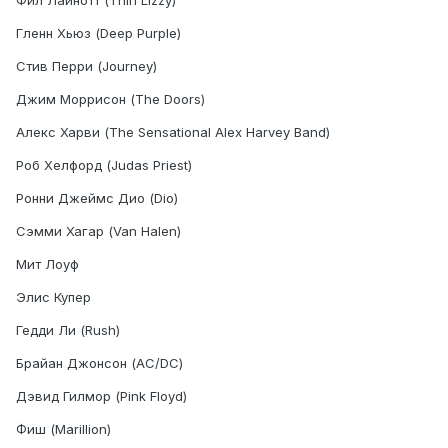
Фил Лайнотт (Thin Lizzy)
Гленн Хьюз (Deep Purple)
Стив Перри (Journey)
Джим Моррисон (The Doors)
Алекс Харви (The Sensational Alex Harvey Band)
Роб Хелфорд (Judas Priest)
Ронни Джеймс Дио (Dio)
Сэмми Хагар (Van Halen)
Мит Лоуф
Элис Купер
Гедди Ли (Rush)
Брайан Джонсон (AC/DC)
Дэвид Гилмор (Pink Floyd)
Фиш (Marillion)