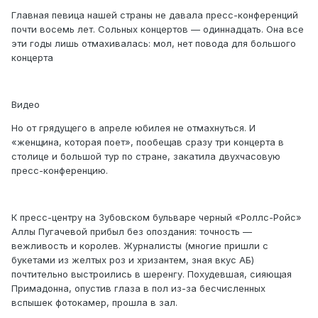
Главная певица нашей страны не давала пресс-конференций
почти восемь лет. Сольных концертов — одиннадцать. Она все
эти годы лишь отмахивалась: мол, нет повода для большого
концерта
Видео
Но от грядущего в апреле юбилея не отмахнуться. И
«женщина, которая поет», пообещав сразу три концерта в
столице и большой тур по стране, закатила двухчасовую
пресс-конференцию.
К пресс-центру на Зубовском бульваре черный «Роллс-Ройс»
Аллы Пугачевой прибыл без опоздания: точность —
вежливость и королев. Журналисты (многие пришли с
букетами из желтых роз и хризантем, зная вкус АБ)
почтительно выстроились в шеренгу. Похудевшая, сияющая
Примадонна, опустив глаза в пол из-за бесчисленных
вспышек фотокамер, прошла в зал.