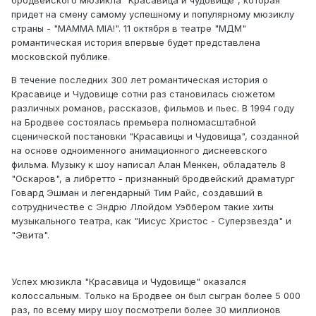
бродвейского мюзикла "Красавица и чудовище", которая
придет на смену самому успешному и популярному мюзиклу
страны - "MAMMA MIA!". 11 октября в театре "МДМ"
романтическая история впервые будет представлена
московской публике.
В течение последних 300 лет романтическая история о
Красавице и Чудовище сотни раз становилась сюжетом
различных романов, рассказов, фильмов и пьес. В 1994 году
на Бродвее состоялась премьера полномасштабной
сценической постановки "Красавицы и Чудовища", созданной
на основе одноименного анимационного диснеевского
фильма. Музыку к шоу написал Алан Менкен, обладатель 8
"Оскаров", а либретто - признанный бродвейский драматург
Говард Эшман и легендарный Тим Райс, создавший в
сотрудничестве с Эндрю Ллойдом Уэббером такие хиты
музыкального театра, как "Иисус Христос - Суперзвезда" и
"Эвита".
Успех мюзикла "Красавица и Чудовище" оказался
колоссальным. Только на Бродвее он был сыгран более 5 000
раз, по всему миру шоу посмотрели более 30 миллионов