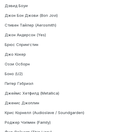
Дэвид Боуи
Джон Бон Джови (Bon Jovi)
Стивен Тайлер (Aerosmith)
Джон Андерсон (Yes)
Брюс Спрингстин
Джо Кокер
Оззи Осборн
Боно (U2)
Питер Гэбриэл
Джеймс Хетфилд (Metallica)
Дженис Джоплин
Крис Корнелл (Audioslave / Soundgarden)
Роджер Чэпмен (Family)