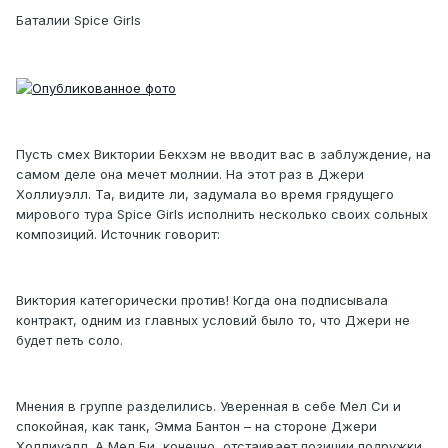
Баталии Spice Girls
Пусть смех Виктории Бекхэм не вводит вас в заблуждение, на
самом деле она мечет молнии. На этот раз в Джери
Холлиуэлл. Та, видите ли, задумала во время грядущего
мирового тура Spice Girls исполнить несколько своих сольных
композиций. Источник говорит:
Виктория категорически против! Когда она подписывала
контракт, одним из главных условий было то, что Джери не
будет петь соло.
Мнения в группе разделились. Уверенная в себе Мел Си и
спокойная, как танк, Эмма Бантон – на стороне Джери
Холлиуэлл. А Мел Би, конечно, отстаивает позиции подружки