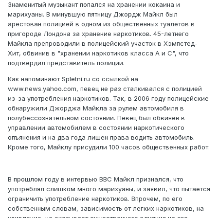
Знаменитый музыкант попался на хранении кокаина и
марихуаны. В минувшую пятницу Джордж Майкл был
арестован полицией в одном из общественных туалетов в
пригороде Лондона за хранение наркотиков. 45-летнего
Майкла препроводили в полицейский участок в Хэмпстед-
Хит, обвинив в "хранении наркотиков класса А и C", что
подтвердил представитель полиции.
Как напоминают Spletni.ru со ссылкой на
www.news.yahoo.com, певец не раз сталкивался с полицией
из-за употребления наркотиков. Так, в 2006 году полицейские
обнаружили Джорджа Майкла за рулем автомобиля в
полубессознательном состоянии. Певец был обвинен в
управлении автомобилем в состоянии наркотического
опъянения и на два года лишен права водить автомобиль.
Кроме того, Майклу присудили 100 часов общественных работ.
В прошлом году в интервью BBC Майкл признался, что
употреблял слишком много марихуаны, и заявил, что пытается
ограничить употребление наркотиков. Впрочем, по его
собственным словам, зависимость от легких наркотиков, на