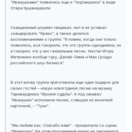
"Иванушками" появилась еще и "подтанцовка" в виде
Отара Кушанашвили.
Скандальный шоумен танцевал, пел и не уставал
скандировать "браво", а также делился
воспоминаниями о группе: "Я помню, когда они только
появились, все говорили, что это группа-однодневка, но
я говорил, что у них гениальные песни, тексты! Игорь
Матвиенко вообще гуру, Далай-Лама и Мао Цзэдун
российского шоу-бизнеса".
В этот вечер группа приготовила еще один подарок для
своих гостей – новую новогоднюю песню на музыку
Таривердиева "Ирония судьбы". А под занавес
"Иванушки" исполнили песню, ставшую их визитной
карточкой, – "Тучи".
"Мы любим вас. Спасибо вам!" - прокричали со сцены
"Иванушки". На этом праздничный вечер не закончился,