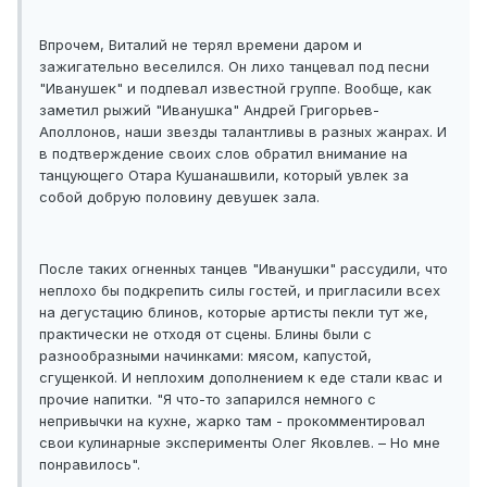
Впрочем, Виталий не терял времени даром и
зажигательно веселился. Он лихо танцевал под песни
"Иванушек" и подпевал известной группе. Вообще, как
заметил рыжий "Иванушка" Андрей Григорьев-
Аполлонов, наши звезды талантливы в разных жанрах. И
в подтверждение своих слов обратил внимание на
танцующего Отара Кушанашвили, который увлек за
собой добрую половину девушек зала.
После таких огненных танцев "Иванушки" рассудили, что
неплохо бы подкрепить силы гостей, и пригласили всех
на дегустацию блинов, которые артисты пекли тут же,
практически не отходя от сцены. Блины были с
разнообразными начинками: мясом, капустой,
сгущенкой. И неплохим дополнением к еде стали квас и
прочие напитки. "Я что-то запарился немного с
непривычки на кухне, жарко там - прокомментировал
свои кулинарные эксперименты Олег Яковлев. – Но мне
понравилось".