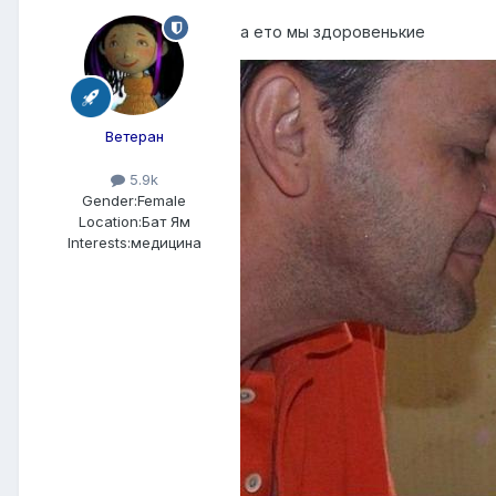
а ето мы здоровенькие
Ветеран
5.9k
Gender:
Female
Location:
Бат Ям
Interests:
медицина