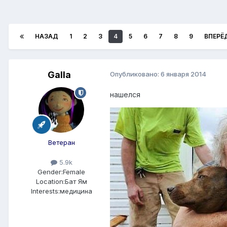
НАЗАД
1
2
3
4
5
6
7
8
9
ВПЕРЁ
Galla
Опубликовано:
6 января 2014
нашелся
Ветеран
5.9k
Gender:
Female
Location:
Бат Ям
Interests:
медицина