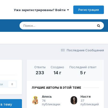
Регистрация
Уже зарегистрированы? Войти
Последние Сообщения
Ответы
Создано
Последний ответ
233
14 г
5 г
ки
0
ЛУЧШИЕ АВТОРЫ В ЭТОЙ ТЕМЕ
Алесь
Настя
74
37
публикации
публикаций
 в тему