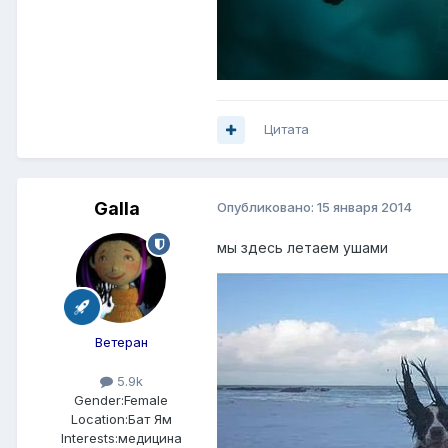
Цитата
Galla
Опубликовано:
15 января 2014
мы здесь летаем ушами
Ветеран
5.9k
Gender:
Female
Location:
Бат Ям
Interests:
медицина