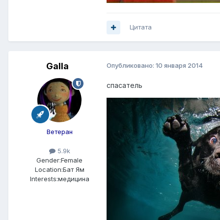
Цитата
Galla
Опубликовано:
10 января 2014
спасатель
Ветеран
5.9k
Gender:
Female
Location:
Бат Ям
Interests:
медицина