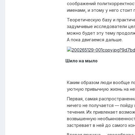
соображений политкорректност
именами, и этому у него стоит
Теоретическую базу и практич
задумчивые исследователи цел
можно будет эту тему продолж
А пока двигаемся дальше.
Шило на мыло
Каким образом люди вообще по
уютную привычную жизнь на не
Первая, самая распространенна
ничего не получается — пойду 
течения. Их привлекает возмож
возвышенную необыкновенность
застревает в ней до самого кон
Вторая причина — своеобразный