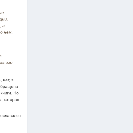
ие
ции,
, а
о нем,
о
овного
, нет, я
 обращена
 книги. Но
, которая
Прославился