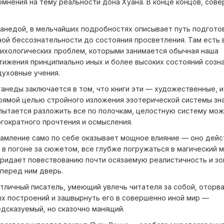
омнения на тему реальности дона Хуана. В конце концов, сов
анедой, в мельчайших подробностях описывает путь подгото
ной бессознательности до состояния просветления. Там есть в
ихологических проблем, которыми занимается обычная наша
тижения принципиально иных и более высоких состояний созна
уховные учения.
анеды заключается в том, что книги эти — художественные, и
прямой целью стройного изложения эзотерической системы зна
 пытается разложить все по полочкам, целостную систему мо
огократного прочтения и осмысления.
амление само по себе оказывает мощное влияние — оно дейст
 в погоне за сюжетом, все глубже погружаться в магический м
придает повествованию почти осязаемую реалистичность и зо
 перед ним дверь.
отличный писатель, умеющий увлечь читателя за собой, оторва
ых построений и зашвырнуть его в совершенно иной мир —
дсказуемый, но сказочно манящий.