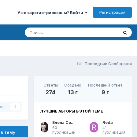
Регистрация
Уже зарегистрированы? Войти
Последние Сообщения
Ответы
Создано
Последний ответ
274
13 г
9 г
ки
0
ЛУЧШИЕ АВТОРЫ В ЭТОЙ ТЕМЕ
Елена Сергеевна
Reda
60
41
публикаций
публикация
 в тему