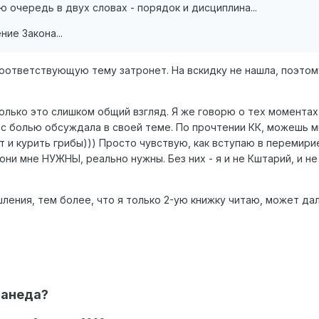
 очередь в двух словах - порядок и дисциплина...
ние Закона...
 соответствующую тему затронет. На вскидку не нашла, поэтом
 Только это слишком общий взгляд. Я же говорю о тех момента
е с болью обсуждала в своей теме. По прочтении КК, можешь 
т и курить грибы))) Просто чувствую, как вступаю в перемири
они мне НУЖНЫ, реально нужны. Без них - я и не Кштарий, и не
ления, тем более, что я только 2-ую книжку читаю, может да
танеда?