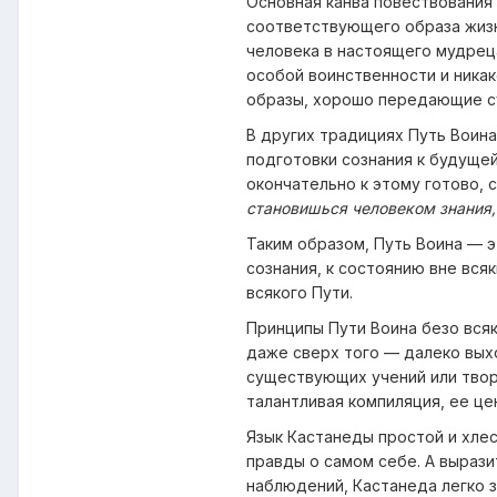
Основная канва повествования
соответствующего образа жизн
человека в настоящего мудрец
особой воинственности и никак
образы, хорошо передающие с
В других традициях Путь Воина
подготовки сознания к будущей
окончательно к этому готово, 
становишься человеком знания,
Таким образом, Путь Воина — 
сознания, к состоянию вне вся
всякого Пути.
Принципы Пути Воина безо вся
даже сверх того — далеко выхо
существующих учений или твори
талантливая компиляция, ее це
Язык Кастанеды простой и хлес
правды о самом себе. А выраз
наблюдений, Кастанеда легко з