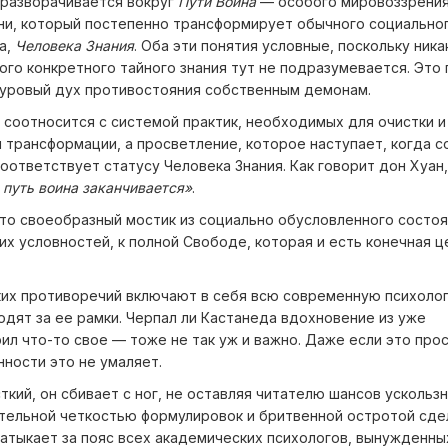
 разворачивается вокруг
Пути Воина
— особого мировоззрения
и, который постепенно трансформирует обычного социально
а,
Человека Знания
. Оба эти понятия условные, поскольку ника
ого конкретного тайного знания тут не подразумевается. Это
уровый дух противостояния собственным демонам.
 соотносится с системой практик, необходимых для очистки и
 трансформации, а просветление, которое наступает, когда с
соответствует статусу Человека Знания. Как говорит дон Хуан
 путь воина заканчивается»
.
это своеобразный мостик из социально обусловленного состо
ких условностей, к полной Свободе, которая и есть конечная ц
ких противоречий включают в себя всю современную психолог
дят за ее рамки. Черпал ли Кастанеда вдохновение из уже
л что-то свое — тоже не так уж и важно. Даже если это про
нности это не умаляет.
ткий, он сбивает с ног, не оставляя читателю шансов ускользн
ительной четкостью формулировок и бритвенной остротой сд
атыкает за пояс всех академических психологов, вынужденны