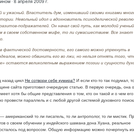
ном · 8 апреля 2009 г.
 и ужасный. Властитель дум, изменивший своими книгами мног
стории. Невольный идол и вдохновитель психоделической револю
разитов-подражателей. Он начал свой путь, как молодой ученый
м в своем собственном мифе, то ли сумасшествием. Все знают 
о.
в фактической достоверности, его самого можно упрекнуть в
деалов, можно обвинить его во лжи, но нельзя отнять того, чт
ле» остаются великолепным выражением поэзии и сущности дух
д назад цикл
Не сотвори себе кумира?
И если кто-то так подумал, то
довщине сайта приготовил очередную статью. В первую очередь, она
имеет хотя бы общие представления о том, кто он такой и о чем его
 провести параллель и с любой другой системой духовного поиска
а — американский то ли писатель, то ли антрополог, то ли мистик. 
етов о своем обучении у индейского шамана дона Хуана, реальное
, осталось под вопросом. Общую информацию можно почерпнуть из