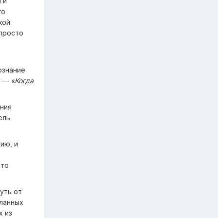
 и
го
кой
 просто
ознание
, —
«Когда
яния
ель
ию, и
сто
уть от
еланных
х из