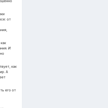
ершенно
вки
се: от
ния,
 как
ния. И
жно
вует, как
ир. А
вет
ть его от