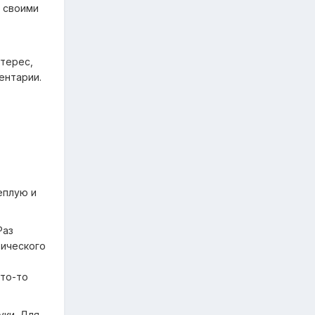
и своими
терес,
ентарии.
еплую и
Раз
тического
кто-то
уки. Для