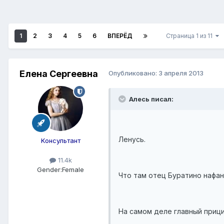
1
2
3
4
5
6
ВПЕРЁД
Страница 1 из 11
Елена Сергеевна
Опубликовано:
3 апреля 2013
Алесь писал:
Ленусь.
Kонсультант
11.4k
Gender:
Female
Что там отец Буратино нафан
На самом деле главный прицип