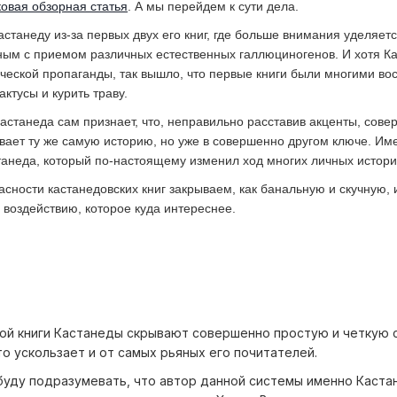
ковая обзорная статья
. А мы перейдем к сути дела.
станеду из-за первых двух его книг, где больше внимания уделяет
ным с приемом различных естественных галлюциногенов. И хотя К
ческой пропаганды, так вышло, что первые книги были многими во
актусы и курить траву.
Кастанеда сам признает, что, неправильно расставив акценты, сове
ывает ту же самую историю, но уже в совершенно другом ключе. Им
станеда, который по-настоящему изменил ход многих личных истори
сности кастанедовских книг закрываем, как банальную и скучную, 
 воздействию, которое куда интереснее.
кой книги Кастанеды скрывают совершенно простую и четкую 
то ускользает и от самых рьяных его почитателей.
буду подразумевать, что автор данной системы именно Каста