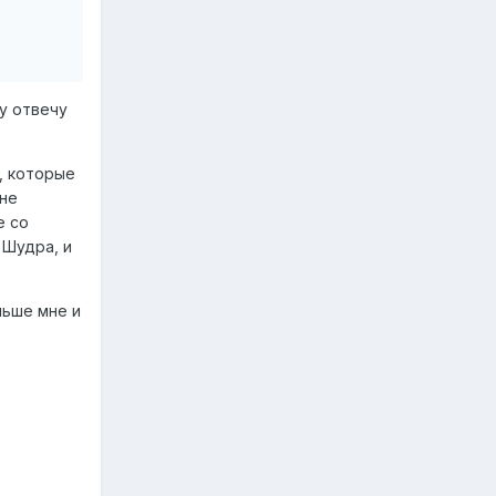
у отвечу
х, которые
мне
е со
 Шудра, и
льше мне и