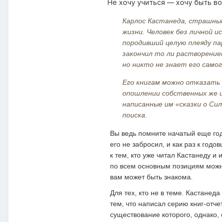
Не хочу учиться — хочу быть вои
Карлос Кастанеда, страшный
жизни. Человек без личной и
породивший целую плеяду па
закончил то ли растворение
но никто не знает его самог
Его книгам можно отказать 
опошлении собственных же и
написанные им «сказки о Си
поиска.
Вы ведь помните начатый еще го
его не забросил, и как раз к го
к тем, кто уже читал Кастанеду и 
по всем основным позициям можно
вам может быть знакома.
Для тех, кто не в теме. Кастанед
тем, что написал серию книг-отч
существование которого, однако