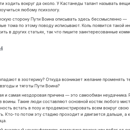
и ходить вокруг да около. У Кастанеды талант называть вещ
 поучиться любому психологу.
ескую сторону Пути Воина описывать здесь бессмысленно —
ые тома по этому поводу исписывают. Коль появится такой ин
ить в других статьях, так что пишите заинтересованные комм
падают в эзотерику? Откуда возникает желание променять т
взгоды и тяготы Пути Воина?
я и самая нездоровая причина — это самообман неудачника. 
в воины. Такие люди составляют основной костяк любого мис
ность встать в позу и продемонстрировать всем вокруг свою
. Кто-то потом эту стадию проходит и двигается дальше, а 
ца.
 духовный нонконформизм, романтика поиска или побег от ск