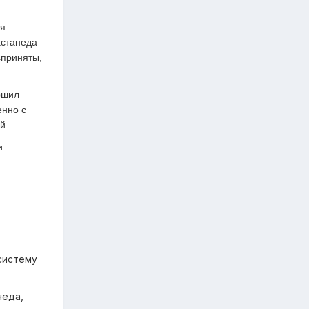
ся
астанеда
сприняты,
ршил
енно с
й.
и
систему
неда,