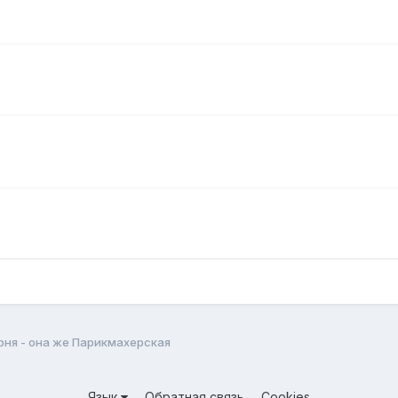
рня - она же Парикмахерская
Язык
Обратная связь
Cookies