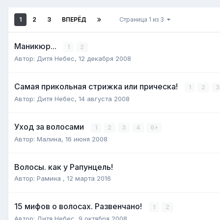
1
2
3
ВПЕРЁД
Страница 1 из 3
Маникюр...
1
2
Автор:
Дитя Небес
,
12 декабря 2008
Самая прикольная стрижка или прическа!
1
2
3
Автор:
Дитя Небес
,
14 августа 2008
Уход за волосами
1
2
3
4
6
Автор:
Малина
,
16 июня 2008
Волосы. как у Рапунцель!
Автор:
Рамина
,
12 марта 2016
15 мифов о волосах. Развенчано!
1
2
Автор:
Дитя Небес
,
9 октября 2008