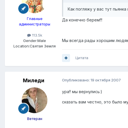
Как погляжу у вас тут пьянк
Главные
Да конечно берем!!!
администраторы
113.5k
Мы всегда рады хорошим людям!
Gender:
Male
Location:
Святая Земля
Цитата
Миледи
Опубликовано:
19 октября 2007
ура!! мы вернулись:)
сказать вам честно, это было 
Ветеран