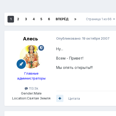
1
2
3
4
5
6
ВПЕРЁД
Страница 1 из 66
Алесь
Опубликовано:
19 октября 2007
Ну...
Всем - Привет!
Мы опять открыты!!!
Главные
администраторы
113.5k
Gender:
Male
Location:
Святая Земля
Цитата