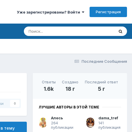
Регистрация
Уже зарегистрированы? Войти
Последние Сообщения
Ответы
Создано
Последний ответ
1.6k
18 г
5 г
ки
0
ЛУЧШИЕ АВТОРЫ В ЭТОЙ ТЕМЕ
Алесь
dama_tref
264
141
публикации
публикация
 в тему