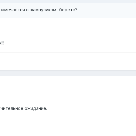
а намечается с шампусиком- берете?
!!
мучительное ожидание.