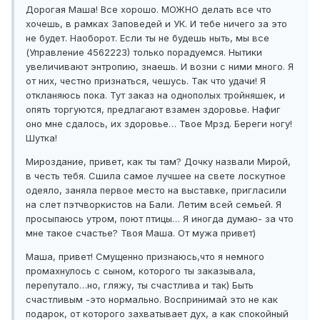
Дорогая Маша! Все хорошо. МОЖНО делать все что
хочешь, в рамках Заповедей и УК. И тебе ничего за это
не будет. Наоборот. Если ты не будешь ныть, мы все
(Управление 4562223) только порадуемся. Нытики
увеличивают энтропию, знаешь. И возни с ними много. Я
от них, честно признаться, чешусь. Так что удачи! Я
откланяюсь пока. Тут заказ на однополых тройняшек, и
опять торгуются, предлагают взамен здоровье. Нафиг
оно мне сдалось, их здоровье… Твое Мрзд. Береги ногу!
Шутка!
Мироздание, привет, как ты там? Дочку назвали Мирой,
в честь тебя. Сшила самое лучшее на свете лоскутное
одеяло, заняла первое место на выставке, пригласили
на слет пэтчворкистов на Бали. Летим всей семьей. Я
просыпаюсь утром, поют птицы… Я иногда думаю- за что
мне такое счастье? Твоя Маша. От мужа привет)
Маша, привет! Смущенно признаюсь,что я немного
промахнулось с сыном, которого ты заказывала,
перепутало…но, гляжу, ты счастлива и так) Быть
счастливым -это нормально. Воспринимай это не как
подарок, от которого захватывает дух, а как спокойный