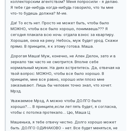
коллекторским агентством? Меня попросили - я делаю.
Я тебе где-нибудь когда-нибудь говорило, что ты мне
что-то будешь должна? М-ие.
Да! То есть нет. Просто не может быть, чтобы было
МОЖНО, чтобы все было хорошо, понимаешь??? Я
сегодня плакала всю ночь: отдала взнос за квартиру.
Хорошая, окна на реку. Небось, муж будет урод. Скажи
прямо. В принципе, я к этому готова. Маша.
Дорогая Маша! Муж, конечно, не Ален Делон, зато и в
зеркало так часто не смотрится. Вполне себе
нормальный мужик. На днях встретитесь. Да, отвечая на
твой вопрос: МОЖНО, чтобы все было хорошо. В
принципе, мне все равно, хорошо или плохо мне
заказывают. Лишь бы человек точно знал, что хочет.
Мрзд.
Уважаемое Мрзд, А можно чтобы ДОЛГО было
хорошо?…. В принципе,если лет пять будет, я согласна,
чтобы с потолка протекало… Цю, Маша Ц
Машенька, я тебе отвечу честно. Долго хорошо может
быть. ДОЛГО ОДИНАКОВО - нет. Все будет меняться, не