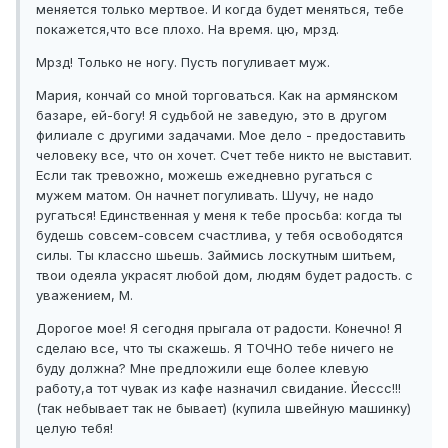
меняется только мертвое. И когда будет меняться, тебе
покажется,что все плохо. На время. цю, мрзд.
Мрзд! Только не ногу. Пусть погуливает муж.
Мария, кончай со мной торговаться. Как на армянском
базаре, ей-богу! Я судьбой не заведую, это в другом
филиале с другими задачами. Мое дело - предоставить
человеку все, что он хочет. Счет тебе никто не выставит.
Если так тревожно, можешь ежедневно ругаться с
мужем матом. Он начнет погуливать. Шучу, не надо
ругаться! Единственная у меня к тебе просьба: когда ты
будешь совсем-совсем счастлива, у тебя освободятся
силы. Ты классно шьешь. Займись лоскутным шитьем,
твои одеяла украсят любой дом, людям будет радость. с
уважением, М.
Дорогое мое! Я сегодня прыгала от радости. Конечно! Я
сделаю все, что ты скажешь. Я ТОЧНО тебе ничего не
буду должна? Мне предложили еще более клевую
работу,а тот чувак из кафе назначил свидание. Йессс!!!
(так небывает так не бывает) (купила швейную машинку)
целую тебя!