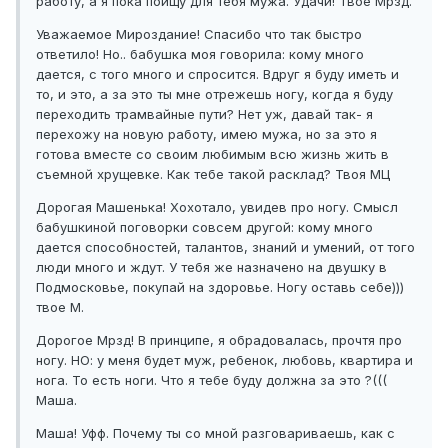
работу, а я пока поищу для тебя мужа. Удачи! Твое Мрзд.
Уважаемое Мироздание! Спасибо что так быстро
ответило! Но.. бабушка моя говорила: кому много
дается, с того много и спросится. Вдруг я буду иметь и
то, и это, а за это ты мне отрежешь ногу, когда я буду
переходить трамвайные пути? Нет уж, давай так- я
перехожу на новую работу, имею мужа, но за это я
готова вместе со своим любимым всю жизнь жить в
съемной хрущевке. Как тебе такой расклад? Твоя МЦ
Дорогая Машенька! Хохотало, увидев про ногу. Смысл
бабушкиной поговорки совсем другой: кому много
дается способностей, талантов, знаний и умений, от того
люди много и ждут. У тебя же назначено на двушку в
Подмосковье, покупай на здоровье. Ногу оставь себе)))
твое М.
Дорогое Мрзд! В принципе, я обрадовалась, прочтя про
ногу. НО: у меня будет муж, ребенок, любовь, квартира и
нога. То есть ноги. Что я тебе буду должна за это ?(((
Маша.
Маша! Уфф. Почему ты со мной разговариваешь, как с