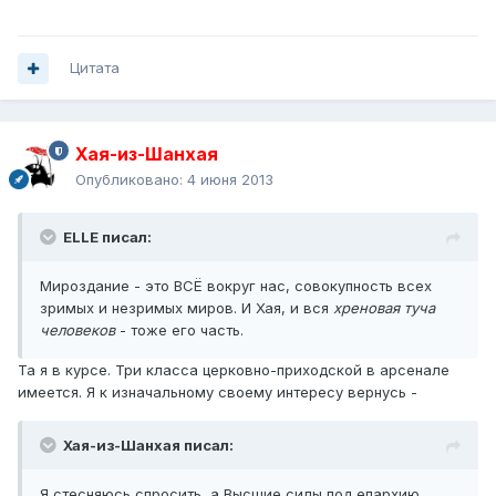
Цитата
Хая-из-Шанхая
Опубликовано:
4 июня 2013
ELLE писал:
Мироздание - это ВСЁ вокруг нас, совокупность всех
зримых и незримых миров. И Хая, и вся
хреновая туча
человеков
- тоже его часть.
Та я в курсе. Три класса церковно-приходской в арсенале
имеется. Я к изначальному своему интересу вернусь -
Хая-из-Шанхая писал:
Я стесняюсь спросить, а Высшие силы под епархию