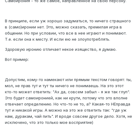
Самоирония - то же самое, направленное на свою персону.
В принципе, если уж хорошо задуматься, то ничего страшного
в (само)иронии нет. Это, можно сказать, премилая игра в
общении. Но при условии, что все в нее играют и понимают.
Т.е. если она к месту. И если ею не злоупотреблять.
Здоровую иронию отличает некое изящество, я думаю.
Вот пример:
Допустим, кому-то намекают или прямым текстом говорят: ты,
мол, не прав тут и тут ты ничего не понимаешь. На это этот
кто-то может ответить: "Ах да, совсем забыл - я же так глуп".
Это будет самоиронией, как ни крути, потому что это вполне
отвечает определению. Но что-то не то, а? Какая-то НЕправда
тут и никакой игры. А можно на это же ответить так: "где уж
нам, дуракам, чай пить". И вроде совсем другое дело. Хотя, не
исключено, что это только мое восприятие)