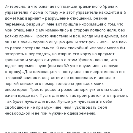
Интересно, а что означает оппозиция транзитного Урана к
управителю 7 дома (к тому же этот управитель находится в 5
доме) Как вариант - разрушение отношений, резкие
перемены, разрывы? Мне вот пришла информация о том, что
мои отношения с мч изменились в сторону полного ноля, без
всяких причин. Просто чувствую и все. Когда мы видимся, все
ок. Но я очень хорошо ощущаю фон. и этот фон - ноль. Все как-
то резко потеряло смысл. Я как спокойный человек могла бы
потерпеть и переждать, но открыв его карту на предмет
транзитов и увидев ситуацию с этим Ураном, поняла, что
ждать перемен глупо (они какбЭ уже случились в плохую
сторону)...Для самозащиты я поступила так вчера: внесла его
в черный список в соц. сети и не поленилась и внесла в
черный список его номер телефона для всех моих
операторов. Просто решила резко вычеркнуть его из своей
жизни вроде как. Пусть для него так проиграется этот транзит.
Так будет лучше для всех. Лучше уж чувствовать себя
свободной и не при мужчине, чем чувствовать себя
несвободной и не при мужчине одновременно.
я совсем не злюсь ни на кого - просто не хочу ничего