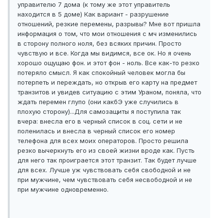
управителю 7 дома (к тому же этот управитель
находится в 5 доме) Как вариант - разрушение
отношений, резкие перемены, разрывы? Мне вот пришла
информация о том, что мои отношения с мч изменились
в сторону полного ноля, без всяких причин. Просто
чувствую и все. Когда мы видимся, все ок. Но я очень
хорошо ощущаю фон. и этот фон - ноль. Все как-то резко
потеряло смысл. Я как спокойный человек могла бы
потерпеть и переждать, но открыв его карту на предмет
транзитов и увидев ситуацию с этим Ураном, поняла, что
ждать перемен глупо (они какбЭ уже случились в
плохую сторону)...Для самозащиты я поступила так
вчера: внесла его в черный список в соц. сети и не
поленилась и внесла в черный список его номер
телефона для всех моих операторов. Просто решила
резко вычеркнуть его из своей жизни вроде как. Пусть
для него так проиграется этот транзит. Так будет лучше
для всех. Лучше уж чувствовать себя свободной и не
при мужчине, чем чувствовать себя несвободной и не
при мужчине одновременно.