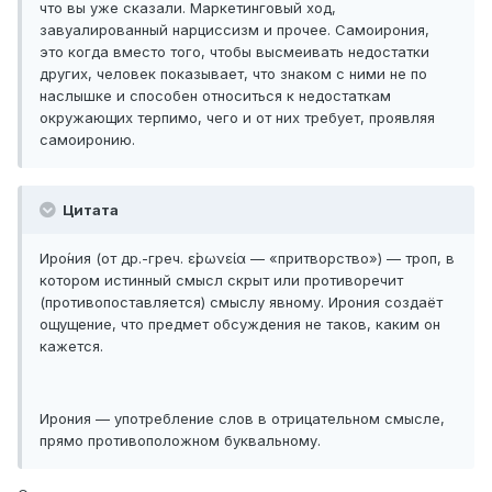
что вы уже сказали. Маркетинговый ход,
завуалированный нарциссизм и прочее. Самоирония,
это когда вместо того, чтобы высмеивать недостатки
других, человек показывает, что знаком с ними не по
наслышке и способен относиться к недостаткам
окружающих терпимо, чего и от них требует, проявляя
самоиронию.
Цитата
Иро́ния (от др.-греч. εἰρωνεία — «притворство») — троп, в
котором истинный смысл скрыт или противоречит
(противопоставляется) смыслу явному. Ирония создаёт
ощущение, что предмет обсуждения не таков, каким он
кажется.
Ирония — употребление слов в отрицательном смысле,
прямо противоположном буквальному.