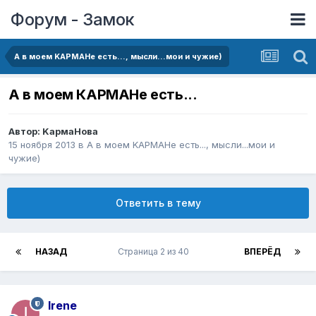
Форум - Замок
А в моем KАРМАНе есть..., мысли...мои и чужие)
А в моем КАРМАНе есть...
Автор:
KармаНова
15 ноября 2013
в
А в моем KАРМАНе есть..., мысли...мои и
чужие)
Ответить в тему
НАЗАД
Страница 2 из 40
ВПЕРЁД
Irene