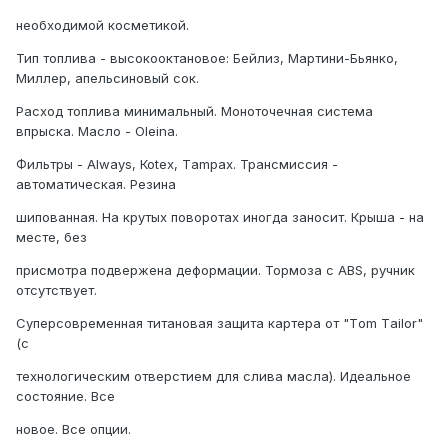
необходимой косметикой.
Тип топлива - высокооктановое: Бейлиз, Мартини-Бьянко,
Миллер, апельсиновый сок.
Расход топлива минимальный. Моноточечная система
впрыска. Масло - Оlеinа.
Фильтры - Аlwауs, Коtех, Tаmрах. Трансмиссия -
автоматическая. Резина
шипованная. На крутых поворотах иногда заносит. Крыша - на
месте, без
присмотра подвержена деформации. Тормоза с АBS, ручник
отсутствует.
Суперсовременная титановая защита картера от "Tоm Tаilоr"
(с
технологическим отверстием для слива масла). Идеальное
состояние. Все
новое. Все опции.