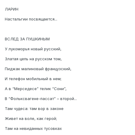
ЛАРИН
Настальгии посвящается...
ВСЛЕД ЗА ПУШКИНЫМ
У лукоморья новый русский,
Златая цепь на русском том,
Пиджак малиновый французский,
И телефон мобильный в нем;
А в “Мерседесе” телик “Сони”,
В “Фольксвагене-пассат” – второй...
Там чудеса: там вор в законе
Живет на воле, как герой;
Там на невиданных тусовках