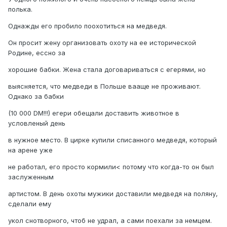
полька.
Однажды его пробило поохотиться на медведя.
Он просит жену организовать охоту на ее исторической
Родине, ессно за
хорошие бабки. Жена стала договариваться с егерями, но
выясняется, что медведи в Польше вааще не проживают.
Однако за бабки
(10 000 DM!!!) егери обещали доставить животное в
условленый день
в нужное место. В цирке купили списанного медведя, который
на арене уже
не работал, его просто кормили< потому что когда-то он был
заслуженным
артистом. В день охоты мужики доставили медведя на поляну,
сделали ему
укол снотворного, чтоб не удрал, а сами поехали за немцем.