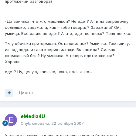
протяжении разговора)
-Да заинька, что ж с машинкой? Не едет? А ты на заправочку,
солнышко, заезжала, как я тебе говорил? Заезжала? Ой,
умница. Все равно не едет? А-а-а, едет но плохо? Понятненько.
Ты у обочнки притормози. Остановилась? Умничка. Там внизу,
из под педали газа коврик вытащи. Вы тащила? Сильно
скомканный был? Ну умничка. А теперь едет машинка?
Хорошо
едет? Ну, целую, заинька, пока, солнышко...
Цитата
eMedia4U
Опубликовано:
22 октября 2007
У одного пожилого и очень насосного немца была жена