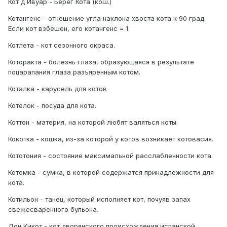
Кот д Ивуар - Берег Кота (кош.)
Котангенс - отношение угла наклона хвоста кота к 90 град.
Если кот взбешен, его котангенс = 1.
Котлета - кот сезонного окраса.
Которакта - болезнь глаза, образующаяся в результате
поцарапания глаза разъяренным котом.
Коталка - карусель для котов
Котелок - посуда для кота.
Коттон - материя, на которой любят валяться коты.
Кокотка - кошка, из-за которой у котов возникает котовасия.
Кототония - состояние максимальной расслабленности кота.
Котомка - сумка, в которой содержатся принадлежности для
кота.
Котильон - танец, который исполняет кот, почуяв запах
свежесваренного бульона.
Дон Кикот - кот дворянского происхождения испанской