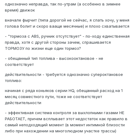
однозначно неправда, так по-утрам (а особенно в зимнее
время) движок
вначале фырчит (типа дорогой не сейчас, я спать хочу, у меня
голова болит и скоро вааще месячные) и плохо схватывается
- "тормоза с АBS, ручник отсутствует" - по-ходу единственная
правда, хотя с другой стороны зачем, спрашивается
ТОРМОЗУ по жизни еще один тормоз?
- обещанный тип топлива - высокооктановое - не
соответствует
действительности - требуется однозначно супероктановое
топливо:
начиная с ряда коньяков серии НQ, обещанный расход на 1
месяц совместного пути, тоже не соответствует
действительности
- эффективная система контроля за выхлопными газами НЕ
РАБОТАЕТ, причем всплывает этот недостаток как правило в
самый неподходящий момент (в момент интимной близости
либо при нахождении на многолюдном участке трассы)