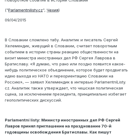
Поворотное событие в истории Словакии
("
Parlamentnilisty.cz
",
Чехия
)
09/04/2015
В Словакии сломлено табу. Аналитик и писатель Сергей
Хелемендик, живущий в Словакии, считает поворотным
событием в истории страны реакцию общественности на
визит министра иностранных дел РФ Сергея Лаврова в
Братиславу. «Я думаю, что рано или поздно появится какое-
нибудь политическое объединение, которое будет продвигать
идею выхода из НАТО и переориентацию Словакии на
Россию», — заявил Хелемендик в интервью ParlamentníListy.
cz. Аналитик также утверждает, что чешская политическая
сцена, за исключением президента, принципиально избегает
геополитических дискуссий.
Parlamentní listy: Министр иностранных дел РФ Сергей
Лавров принял приглашение на празднование 70-й
годовщины освобождения Братиславы. Как пишут