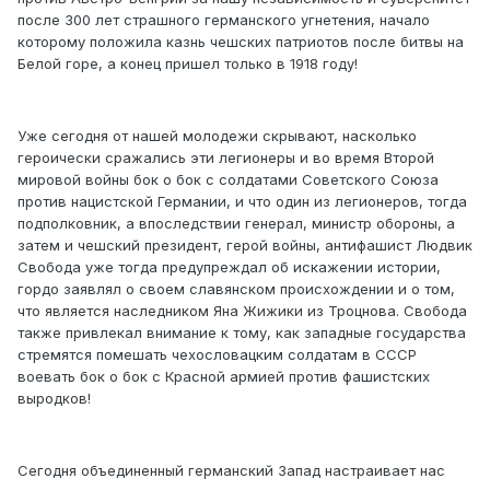
после 300 лет страшного германского угнетения, начало
которому положила казнь чешских патриотов после битвы на
Белой горе, а конец пришел только в 1918 году!
Уже сегодня от нашей молодежи скрывают, насколько
героически сражались эти легионеры и во время Второй
мировой войны бок о бок с солдатами Советского Союза
против нацистской Германии, и что один из легионеров, тогда
подполковник, а впоследствии генерал, министр обороны, а
затем и чешский президент, герой войны, антифашист Людвик
Свобода уже тогда предупреждал об искажении истории,
гордо заявлял о своем славянском происхождении и о том,
что является наследником Яна Жижики из Троцнова. Свобода
также привлекал внимание к тому, как западные государства
стремятся помешать чехословацким солдатам в СССР
воевать бок о бок с Красной армией против фашистских
выродков!
Сегодня объединенный германский Запад настраивает нас