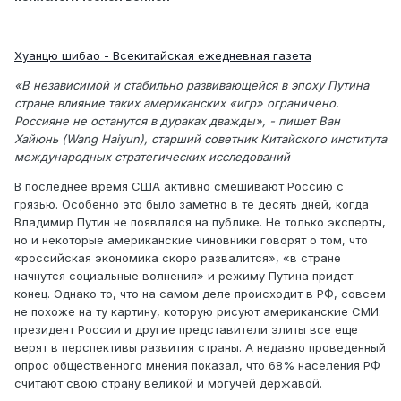
Хуанцю шибао
- Всекитайская ежедневная газета
«В независимой и стабильно развивающейся в эпоху Путина
стране влияние таких американских «игр» ограничено.
Россияне не останутся в дураках дважды», - пишет Ван
Хайюнь (Wang Haiyun), старший советник Китайского института
международных стратегических исследований
В последнее время США активно смешивают Россию с
грязью. Особенно это было заметно в те десять дней, когда
Владимир Путин не появлялся на публике. Не только эксперты,
но и некоторые американские чиновники говорят о том, что
«российская экономика скоро развалится», «в стране
начнутся социальные волнения» и режиму Путина придет
конец. Однако то, что на самом деле происходит в РФ, совсем
не похоже на ту картину, которую рисуют американские СМИ:
президент России и другие представители элиты все еще
верят в перспективы развития страны. А недавно проведенный
опрос общественного мнения показал, что 68% населения РФ
считают свою страну великой и могучей державой.