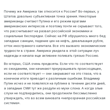
Почему же Америка так относится к России? Во-первых, у
Штатов довольно субъективная точка зрения. Некоторые
американцы считают Путина и его режим врагами
американских интересов и поэтому почти не скрывают того,
что рассчитывают на развал российской экономики и
социальные беспорядки. Сейчас на РФ обрушилось много бед:
западные санкции, падение цен на нефть, девальвация рубля,
отток иностранного капитала. Все это вызвало экономические
трудности в стране. Америка увидела в этой ситуации луч
надежды и начала еще активнее поливать грязью Россию.
Во-вторых, США очень предвзяты. Если что-то соответствует
их ожиданиям, они начинают приукрашивать происходящее,
если не соответствует — они закрывают на это глаза, что в
конечном итоге приводит к различным ошибкам. Владимир
Путин исчез и не появлялся на публике в течение десяти дней,
а западные СМИ тут же раздули из мухи слона. А когда злые
слухи не подтвердились, они продолжили бессмысленно
утверждать, что во всем виновата «непрозрачная российская
система».