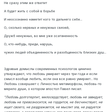
Не сразу этим же ответит
А будет жить с собой в борьбе
И неосознанно наметит кого то дальнего себе...
О, сколько нервных и ненужных связей,
Дружб ненужных, во мне уже осатаненность
О, кто-нибудь, приди, нарушь,
чужих людей объединенность и разобщенность близких душ...
Здравые домыслы современных психологов цинично
утверждают, что любовь умирает через три года и если
смысл вообще любить, если она все равно умирает... Но
Любовь совершает с Личностью метаморфозы, любовь-то
мерило души, о котором апостол Павел писал:
"Любовь долготерпит, милосердствует, любовь не завидует,
любовь не превозносится, не гордится, не бесчинствует, не
ищет своего, не раздражается, не мыслит зла, не радуется