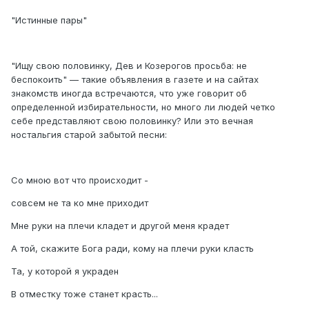
"Истинные пары"
"Ищу свою половинку, Дев и Козерогов просьба: не
беспокоить" — такие объявления в газете и на сайтах
знакомств иногда встречаются, что уже говорит об
определенной избирательности, но много ли людей четко
себе представляют свою половинку? Или это вечная
ностальгия старой забытой песни:
Со мною вот что происходит -
совсем не та ко мне приходит
Мне руки на плечи кладет и другой меня крадет
А той, скажите Бога ради, кому на плечи руки класть
Та, у которой я украден
В отместку тоже станет красть...