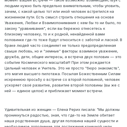
момент вашей встречи — такое возможно. Взаимодействуя с
людьми нужно быть предельно внимательным, чтобы уловить,
зачем, с какой целью тот или иной человек встретился на
жизненном пути. Есть смысл строить отношения на основе
Уважения, Любви и Взаимопонимания с кем бы то ни было, по
закону "уравнивания", если вы бережно отнесетесь к
близкому человеку, то и к родной, ненайденной вами
половинке где-то тоже будут относиться с заботой и лаской. В
браке людей часто соединяет не только предопределенная
свыше любовь, но и "земные" факторы: взаимное уважение,
дружба, дети, общие интересы, а встреча двух половин — это
событие Космического масштаба!!! При этом рождается
Цельный человек и Учитель. Это не просто "бюро знакомств",
это магия высшего пилотажа. Посылая Божественным Силам
искреннюю просьбу о встрече со второй половиной, человек
ускоряет своё развитие, развитие второй половины (вы же с
ней — единое целое) и приближает момент встречи.
Удивительная из женщин — Елена Рерих писала: "Мы должны
проникнуться радостью, зная, что где-то на Земле обитает
наша родственная душа, другая половина нашей сущности и
необходимое дополнение для достижения конечной цели