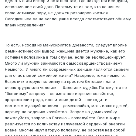
сделать свой выбор и остаться там, где находятся все души,
исполнившие свой долг. Поэтому те из вас, кто не нашел
свою истинную пару, не должен разочаровываться.
Сегодняшнее ваше воплощение всегда соответствует общему
плану исправления"
То есть, исходя из манускриптов древности, следует вполне
феминистический вывод: женщина дается мужчине, как его
истинная половинка в том случае, если он эволюционирует.
Много ли мужчин занимаются самосовершенствованием?
Немного... И много ли современных женщин являются сырьем
для счастливой семейной жизни? Наверное, тоже немного...
Встретить вторую половину на простом бытовом плане —
очень трудно или человек — баловень судьбы. Потому что по
"бытовому" запросу – совместное ведение хозяйства,
продолжение рода, воспитание детей – приходит и
соответствующий человек – домохозяйка, мать ваших детей,
партнер по ведению хозяйства.. Запрос на домохозяйку —
пожалуйста, запрос на Богиню – пожалуйста. Всё в мире
реализуется по количеству излучаемой сердечной энергии
вовне. Многие ищут вторую половину, не работая над собой