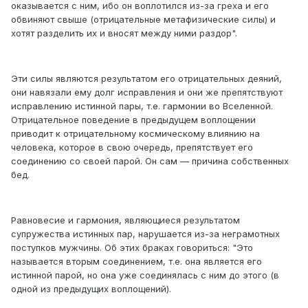
оказывается с ним, ибо он воплотился из-за греха и его
обвиняют свыше (отрицательные метафизические силы) и
хотят разделить их и вносят между ними раздор".
Эти силы являются результатом его отрицательных деяний,
они навязали ему долг исправления и они же препятствуют
исправлению истинной пары, т.е. гармонии во Вселенной.
Отрицательное поведение в предыдущем воплощении
приводит к отрицательному космическому влиянию на
человека, которое в свою очередь, препятствует его
соединению со своей парой. Он сам — причина собственных
бед.
Равновесие и гармония, являющиеся результатом
супружества истинных пар, нарушается из-за неграмотных
поступков мужчины. Об этих браках говориться: "Это
называется вторым соединением, т.е. она является его
истинной парой, но она уже соединялась с ним до этого (в
одной из предыдущих воплощений).