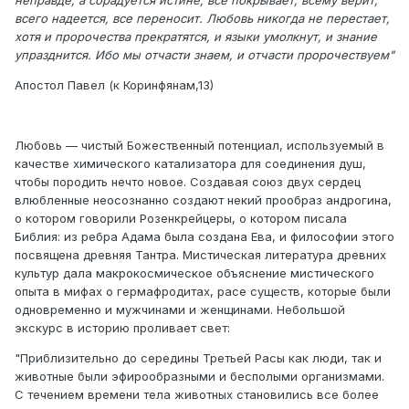
неправде, а сорадуется истине; все покрывает, всему верит,
всего надеется, все переносит. Любовь никогда не перестает,
хотя и пророчества прекратятся, и языки умолкнут, и знание
упразднится. Ибо мы отчасти знаем, и отчасти пророчествуем"
Апостол Павел (к Коринфянам,13)
Любовь — чистый Божественный потенциал, используемый в
качестве химического катализатора для соединения душ,
чтобы породить нечто новое. Создавая союз двух сердец
влюбленные неосознанно создают некий прообраз андрогина,
о котором говорили Розенкрейцеры, о котором писала
Библия: из ребра Адама была создана Ева, и философии этого
посвящена древняя Тантра. Мистическая литература древних
культур дала макрокосмическое объяснение мистического
опыта в мифах о гермафродитах, расе существ, которые были
одновременно и мужчинами и женщинами. Небольшой
экскурс в историю проливает свет:
"Приблизительно до середины Третьей Расы как люди, так и
животные были эфирообразными и бесполыми организмами.
С течением времени тела животных становились все более