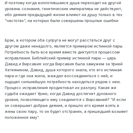
И поэтому когда воплотившаяся душа переходит на другой
уровень сознания, генетические императивы не действуют,
ибо деяния предыдущей жизни влияют на душу только в тех
"частотах", на которых были совершены прошлые ошибки.
Брак, в котором оба супруга не могут расстаться друг с
другом даже ненадолго, является примером истинной пары.
Потребность быть все время вместе диктуется процессом
исправления. Библейский пример истинной пары — царь
Давид и Вирсавия: когда Вирсавия была замужем за Урией
Хетеянином, Давид, душа которого знала, кто его истинная
пара и где она жила, жаждал воссоединиться с ней, и
ощущал сильнейшую потребность находиться рядом с нею.
Процесс исправления продиктовал их разлуку. Какая же
судьба ожидает Урию, когда Давид достигнет духовного
уровня, позволяющего ему соединится с Вирсавией? "И если
он совершает добрые деяния, и пришло его время взять в
жены свою пару, то он будет отстранен, а пришедший возьмет
положенное ему".