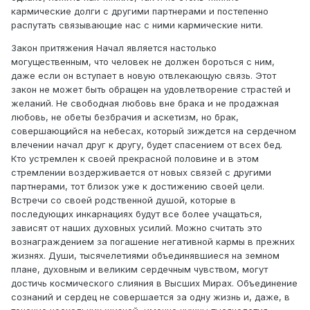
кармические долги с другими партнерами и постепенно
распутать связывающие нас с ними кармические нити.
Закон притяжения Начал является настолько
могущественным, что человек не должен бороться с ним,
даже если он вступает в новую отвлекающую связь. Этот
закон не может быть обращен на удовлетворение страстей и
желаний. Не свободная любовь вне брака и не продажная
любовь, не обеты безбрачия и аскетизм, но брак,
совершающийся на небесах, который зиждется на сердечном
влечении начал друг к другу, будет спасением от всех бед.
Кто устремлен к своей прекрасной половине и в этом
стремлении воздерживается от новых связей с другими
партнерами, тот близок уже к достижению своей цели.
Встречи со своей родственной душой, которые в
последующих инкарнациях будут все более учащаться,
зависят от наших духовных усилий. Можно считать это
вознаграждением за погашение негативной кармы в прежних
жизнях. Души, тысячелетиями объединявшиеся на земном
плане, духовным и великим сердечным чувством, могут
достичь космического слияния в Высших Мирах. Объединение
сознаний и сердец не совершается за одну жизнь и, даже, в