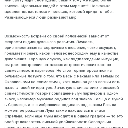
или сразу ищут себе идеал, сами к тому же идеалом не
являясь. Идеальных людей в этом мире нет!!! Насколько
идеален ты, настолько и человек, который придет к тебе...
Развивающиеся люди развивают мир.
Возможность встречи cо своей половинкой зависит от
скорости индивидуального развития. Личность,
ориентированная на сердечные отношения, чётко ощущает,
понимает и знает, какой человек необходим ему в качестве
дополнения. Хорошую службу, как подтверждение интуиции,
сыграет построение натальных астрологических карт на
совместимость партнеров. Не стоит ориентироваться на
бульварные лозунги о том, что Весы с Раками или Тельцы со
Скорпионами не совместимы, хотя львиная доза логики есть
даже в такой литературе. Зачастую в синастриях о высокой
совместимости говорит совпадение Лун партнеров в одном
знаке, например мужчина родился под знаком Тельца с Луной
в Стрельце, а его избранница родилась под знаком Рак, на
момент ее рождения Луна также находилась в знаке
Стрельца, если еще Луны находятся в одном градусе — то это
вообще показатель сильной двойниковости.Совпадения
нескольких планет по градусам у партнеров очень резонируют