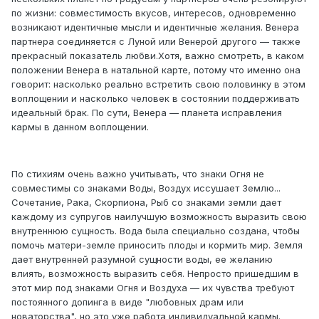
по жизни: совместимость вкусов, интересов, одновременно
возникают идентичные мысли и идентичные желания. Венера
партнера соединяется с Луной или Венерой другого — также
прекрасный показатель любви.Хотя, важно смотреть, в каком
положении Венера в натальной карте, потому что именно она
говорит: насколько реально встретить свою половинку в этом
воплощении и насколько человек в состоянии поддерживать
идеальный брак. По сути, Венера — планета исправления
кармы в данном воплощении.
По стихиям очень важно учитывать, что знаки Огня не
совместимы со знаками Воды, Воздух иссушает Землю...
Сочетание, Рака, Скорпиона, Рыб со знаками земли дает
каждому из супругов наилучшую возможность выразить свою
внутреннюю сущность. Вода была специально создана, чтобы
помочь матери-земле приносить плоды и кормить мир. Земля
дает внутренней разумной сущности воды, ее желанию
влиять, возможность выразить себя. Непросто пришедшим в
этот мир под знаками Огня и Воздуха — их чувства требуют
постоянного допинга в виде "любовных драм или
новаторства", но это уже работа индивидуальной кармы.