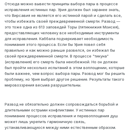
Отсюда можно вывести принципы выбора пары в процессе
исправления истинных пар. Урия должен был заранее знать,
что Вирсавия не является его истинной парой и сделать все,
чтобы избежать своей преждевременной смерти. Развод —
это тоже одна из 613 заповедей Торы (пятикнижия Моисея),
предоставляющих человеку все необходимые инструменты
для исправления. Каббала подчеркивает необходимость
понимания этого процесса. Если бы Урия повел себя
правильно и как можно раньше развелся, он избежал бы
своей преждевременной смерти. В процессе "тикуна"
(исправления) его смерть была неизбежной. Но он должен
был пройти несколько испытаний в этом воплощении, которые
были важнее, чем вопрос выбора пары. Развод мог бы решить
проблему, но Урия выбрал другое решение. Результаты такого
мировоззрения весьма разрушительны.
Развод не обязательно должен сопровождаться борьбой и
длительными острыми конфликтами. У истинных пар
понимание процессов исправления и перевоплощения душ
может лишь укрепить гармоничную связь,
устанавливающуюся между ними естественным образом.