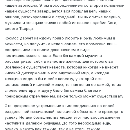
нашей эволюции. Этим воссоединением со второй половиной
нашей сущности завершается вся прошлая цепь наших
ошибок, разочарований и страданий. Лишь слитые воедино,
мужчина и женщина являют собой истинное подобие Бога,
своего Творца.
Космос дарует каждому право любить и быть любимым в
вечности, но получить и использовать его возможно лишь
соединением со своим дополнением в виде
противоположного пола. Если бы каждый мужчина
рассматривал себя в качестве жениха, для которого во
Вселенной существует невеста, которая никогда не внесет
никакой дисгармонии в его внутренний мир, а каждая
женщина видела бы в себе невесту, у которой есть
великолепный и вечный жених, точная копия ее самой, то их
стремление друг к другу было бы самым благим и
прекрасным стремлением, какое только может существовать.
Это прекрасное устремление к воссоединению со своей
разделенной изначальной половиной обязательно приведет к
успеху. Но для большинства людей этот час воссоединения
наступит в далеком будущем. До того необходимо еще,
однако, изжить как тяжкие, так и не столь тяжкие