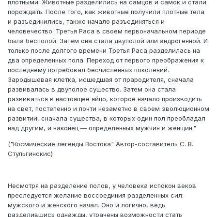
плотными. Животные разделились на самцов и самок и стали
порождать. После того, как животные получили плотные тела
и разъединились, также начало разъединяться и
человечество. Третья Раса в своем первоначальном периоде
была бесполой. Затем она стала двуполой или андрогенной. И
только после долгого времени Третья Раса разделилась на
два определенных пола. Переход от первого преображения к
последнему потребовал бесчисленных поколений.
Зародышевая клетка, исшедшая от прародителя, сначала
развивалась в двуполое существо. Затем она стала
развиваться в настоящее яйцо, которое начало производить
на свет, постепенно и почти незаметно в своем эволюционном
развитии, сначала существа, в которых один пол преобладал
над другим, и наконец — определенных мужчин и женщин."
("Космические легенды Востока" Автор-составитель С. В.
Стульгинскис)
Несмотря на разделение полов, у человека испокон веков
преследуется желание воссоединия разделенных сил:
мужского и женского начал. Оно и логично, ведь
разделившись однажды, утрачены возможности стать