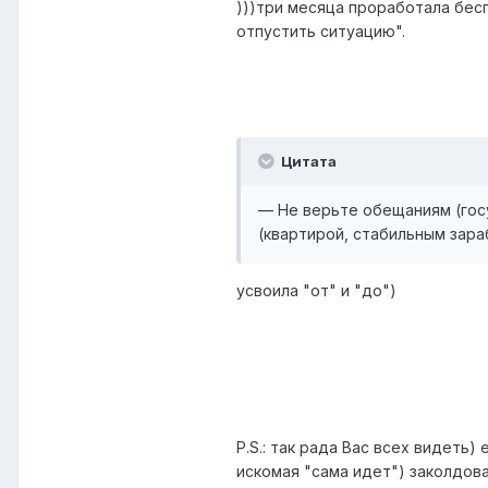
)))три месяца проработала бесп
отпустить ситуацию".
Цитата
— Не верьте обещаниям (госу
(квартирой, стабильным зараб
усвоила "от" и "до")
P.S.: так рада Вас всех видеть
искомая "сама идет") заколдов