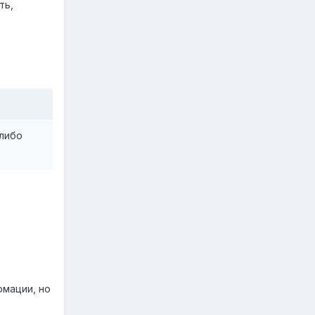
ть,
-либо
рмации, но