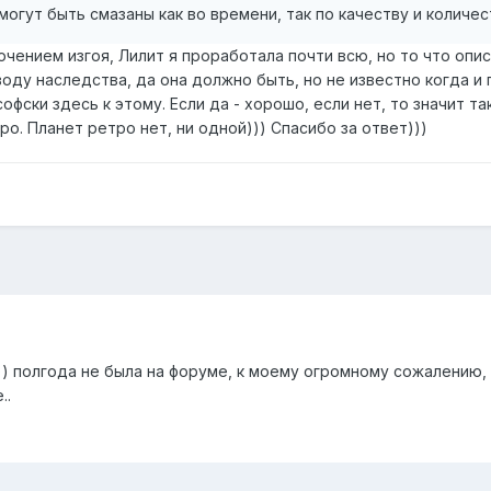
огут быть смазаны как во времени, так по качеству и количес
ючением изгоя, Лилит я проработала почти всю, но то что опи
оду наследства, да она должно быть, но не известно когда и 
офски здесь к этому. Если да - хорошо, если нет, то значит т
ро. Планет ретро нет, ни одной))) Спасибо за ответ)))
)) полгода не была на форуме, к моему огромному сожалению, 
..