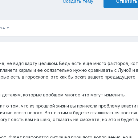
Создать тему
Ответить
из 4
е, не видя карту целиком. Ведь есть еще много факторов, ко
планета кармы и ее обязательно нужно сравнивать с Луной и 
рые есть в гороскопе, это как бы эскиз вашего предыдущего
м деталям, которые вообщем многое что могут изменить...
орит о том, что из прошлой жизни вы принесли проблему власти
иятие всего нового. Вот с этим и будете сталкиваться постоян
гут сесть вам на шею, отказать не сможете, но это и будет 
рот, будет повторятся ситуация прошлого воплощения, но в