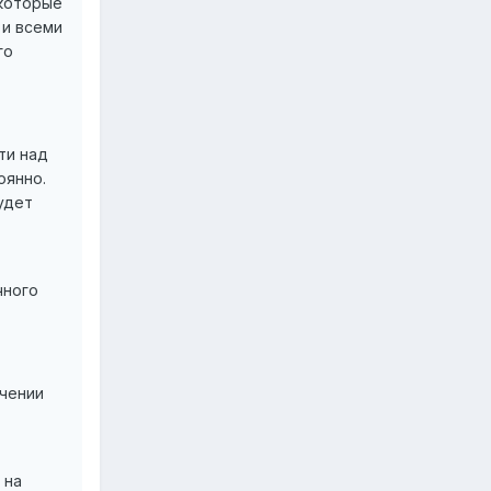
 которые
 и всеми
го
ти над
оянно.
удет
чного
учении
 на