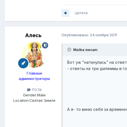
Цитата
Алесь
Опубликовано:
24 ноября 2011
Malka писал:
Вот уж "наткнулась" на отве
- ответы на три дилеммы в го
Главные
администраторы
113.5k
Gender:
Male
Location:
Святая Земля
А я- то виню себя за временн