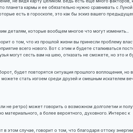
ние, не видя карту целиком. Ведь есть еще много факторов,
то планета кармы и ее обязательно нужно сравнивать с Луной
торые есть в гороскопе, это как бы эскиз вашего предыдуще
аким деталям, которые вообщем многое что могут изменить...
оворит о том, что из прошлой жизни вы принесли проблему влас
еприятие всего нового. Вот с этим и будете сталкиваться пост
зья могут сесть вам на шею, отказать не сможете, но это и б
борот, будет повторятся ситуация прошлого воплощения, но в
. можете стать изгоем среди друзей и смешным искателем ве
сли не ретро) может говорить о возможном долголетии и пол
но материального, а более вероятного, духовного. Интерес к
 в этом случае, говорит о том, что благодаря оттоку энергии