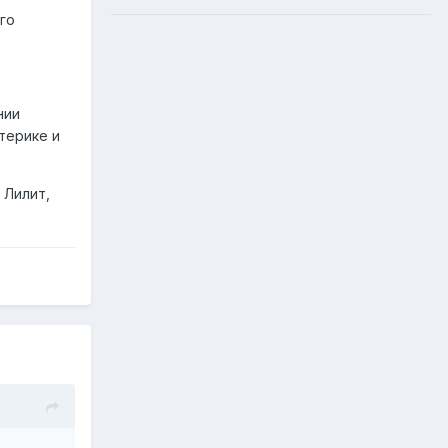
го
нии
терике и
 Лилит,