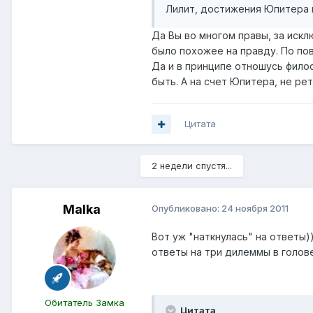
Лилит, достижения Юпитера м
Да Вы во многом правы, за искл
было похожее на правду. По пов
Да и в принципе отношусь филос
быть. А на счет Юпитера, не рет
Цитата
2 недели спустя...
Malka
Опубликовано:
24 ноября 2011
Вот уж "наткнулась" на ответы)
ответы на три дилеммы в голове
Обитатель Замка
Цитата