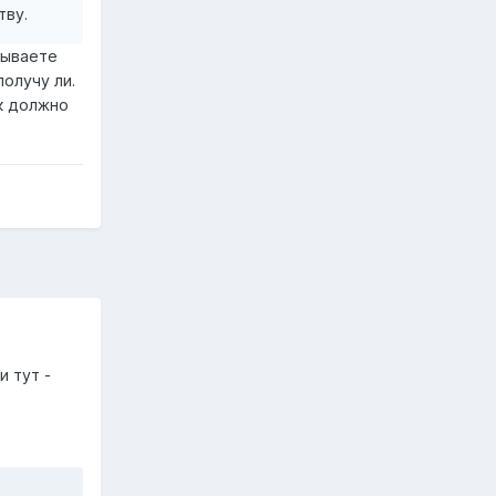
тву.
сываете
получу ли.
ак должно
и тут -