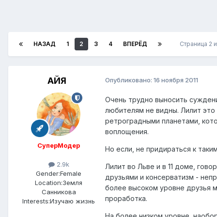
НАЗАД
1
2
3
4
ВПЕРЁД
Страница 2 
АЙЯ
Опубликовано:
16 ноября 2011
Очень трудно выносить суждени
любителям не видны. Лилит это 
ретроградными планетами, кото
воплощения.
СуперМодер
Но если, не придираться к таки
2.9k
Лилит во Льве и в 11 доме, гов
Gender:
Female
друзьями и консерватизм - непр
Location:
Земля
более высоком уровне друзья мо
Санникова
проработка.
Interests:
Изучаю жизнь
На более низком уровне, наобо