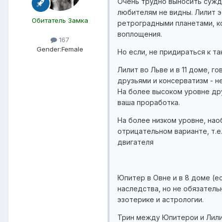
Очень трудно выносить сужде
любителям не видны. Лилит э
Обитатель Замка
ретроградными планетами, ко
воплощения.
167
Gender:
Female
Но если, не придираться к т
Лилит во Льве и в 11 доме, г
друзьями и консерватизм - н
На более высоком уровне дру
ваша проработка.
На более низком уровне, нао
отрицательном варианте, т.е
двигателя
Юпитер в Овне и в 8 доме (е
наследства, но не обязатель
эзотерике и астрологии.
Трин между Юпитерои и Лилит