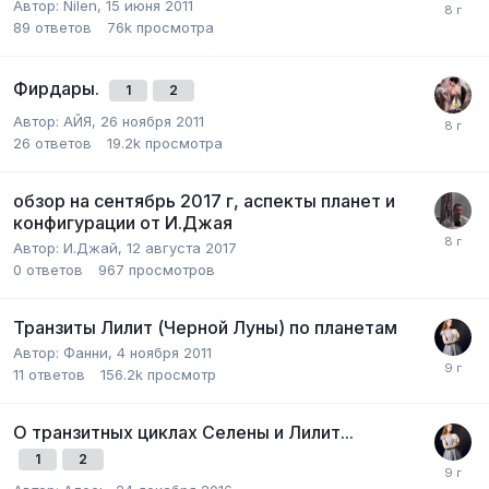
Автор:
Nilen
,
15 июня 2011
89
ответов
76k
просмотра
Фирдары.
1
2
Автор:
АЙЯ
,
26 ноября 2011
26
ответов
19.2k
просмотра
обзор на сентябрь 2017 г, аспекты планет и
конфигурации от И.Джая
Автор:
И.Джай
,
12 августа 2017
0
ответов
967
просмотров
Транзиты Лилит (Черной Луны) по планетам
Автор:
Фанни
,
4 ноября 2011
11
ответов
156.2k
просмотр
О транзитных циклах Селены и Лилит...
1
2