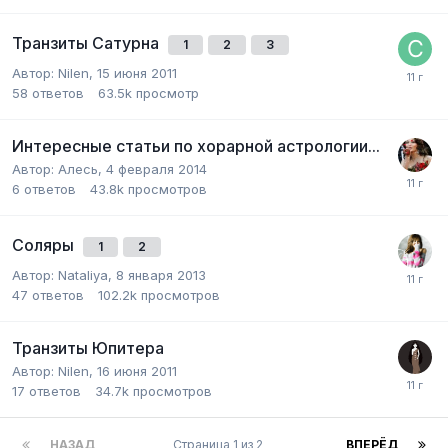
Транзиты Сатурна
1
2
3
Автор:
Nilen
,
15 июня 2011
58
ответов
63.5k
просмотр
Интересные статьи по хорарной астрологии...
Автор:
Алесь
,
4 февраля 2014
6
ответов
43.8k
просмотров
Соляры
1
2
Автор:
Nataliya
,
8 января 2013
47
ответов
102.2k
просмотров
Транзиты Юпитера
Автор:
Nilen
,
16 июня 2011
17
ответов
34.7k
просмотров
НАЗАД
Страница 1 из 2
ВПЕРЁД