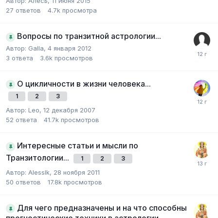
Автор:
Алесь
,
11 июня 2015
27
ответов
4.7k
просмотра
Вопросы по транзитной астрологии...
Автор:
Galla
,
4 января 2012
3
ответа
3.6k
просмотров
О цикличности в жизни человека...
1
2
3
Автор:
Leo
,
12 декабря 2007
52
ответа
41.7k
просмотров
Интересные статьи и мысли по
Транзитологии...
1
2
3
Автор:
AlessIk
,
28 ноября 2011
50
ответов
17.8k
просмотров
Для чего предназначены и на что способны