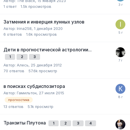
Автор:
The Black
,
15 января 2023
1
ответ
1.5k
просмотров
Затмения и инверция лунных узлов
Автор:
Irina258
,
1 декабря 2020
6
ответов
1.6k
просмотров
Дети в прогностической астрологии...
1
2
3
Автор:
Алесь
,
25 декабря 2012
70
ответов
57.6k
просмотр
в поисках субдиспозитора
Автор:
Гамильтон
,
27 июля 2015
прогностика
13
ответов
5.1k
просмотр
Транзиты Плутона
1
2
3
4