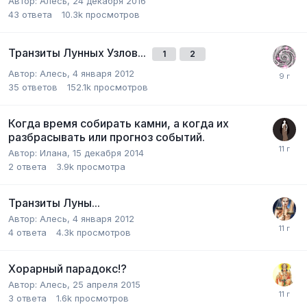
Автор:
Алесь
,
24 декабря 2016
43
ответа
10.3k
просмотров
Транзиты Лунных Узлов...
1
2
Автор:
Алесь
,
4 января 2012
35
ответов
152.1k
просмотров
Когда время собирать камни, а когда их
разбрасывать или прогноз событий.
Автор:
Илана
,
15 декабря 2014
2
ответа
3.9k
просмотра
Транзиты Луны...
Автор:
Алесь
,
4 января 2012
4
ответа
4.3k
просмотров
Хорарный парадокс!?
Автор:
Алесь
,
25 апреля 2015
3
ответа
1.6k
просмотров