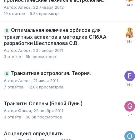
прогностические техники в астрологии...
Автор:
Алесь
,
22 января 2012
19
ответов
5.3k
просмотр
Оптимальная величина орбисов для
транзитных аспектов в методике СПбАА
разработки Шестопалова С.В.
Автор:
Алесь
,
20 ноября 2011
3
ответа
6k
просмотров
Транзитная астрология. Теория.
Автор:
Алесь
,
21 июня 2011
7
ответов
12.8k
просмотров
Транзиты Селены (Белой Луны)
Автор:
Фанни
,
22 ноября 2011
3
ответа
68.6k
просмотров
Асцендент определить