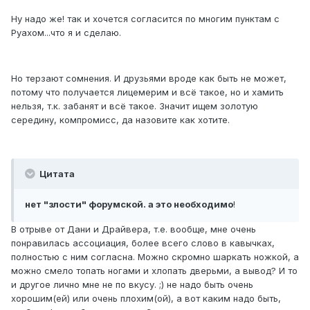
Ну надо же! так и хочется согласится по многим пунктам с
Руахом...что я и сделаю.
Но терзают сомнения. И друзьями вроде как быть не может,
потому что получается лицемерим и всё такое, но и хамить
нельзя, т.к. забанят и всё такое. Значит ищем золотую
середину, компромисс, да назовите как хотите.
Цитата
нет "злости" форумской. а это необходимо
!
В отрыве от Дани и Драйвера, т.е. вообще, мне очень
понравилась ассоциация, более всего слово в кавычках,
полностью с ним согласна. Можно скромно шаркать ножкой, а
можно смело топать ногами и хлопать дверьми, а вывод? И то
и другое лично мне не по вкусу. ;) не надо быть очень
хорошим(ей) или очень плохим(ой), а вот каким надо быть,