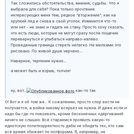
Так сложились обстоятельства, мнения, судьбы.. Что я
выбрала для себя? Пока только прочтение
интересующих меня тем, редкое "вторжение", как на
хрупкий лед и снова в свой уголок. Изменится что-то
или нет - не знаю и гадать не стану. Просто хочу сказать,
что есть люди, которые не могут сразу после пощечин
перевернуться и улыбаться направо-налево.
Проведенные границы стереть нелегко. Не мелками это
рисовано. По живой душе черчено....
Наверное, терпение нужно...
а может быть и взрыв, толчок!
ну, вот...
как-то так
О! Вот и я об том же... К сожалению, просто спор вести не
получается, а война никому всерьёз не нужна. И даже если и
надо бы где-то повоевать, кроме бесконечных одёргиваний
ничего не слышно. Всё стараемся проявить какую-то
идиотскую политкорректность дабы не обидеть тех, кто сам
всё время обижает по полфорума. Я, например, не