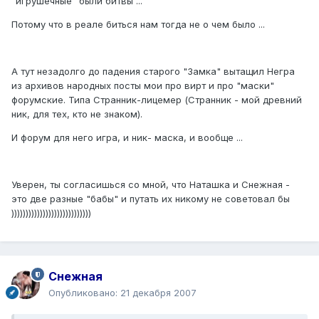
"игрушечные" были битвы ...
Потому что в реале биться нам тогда не о чем было ...
А тут незадолго до падения старого "Замка" вытащил Негра
из архивов народных посты мои про вирт и про "маски"
форумские. Типа Странник-лицемер (Странник - мой древний
ник, для тех, кто не знаком).
И форум для него игра, и ник- маска, и вообще ...
Уверен, ты согласишься со мной, что Наташка и Снежная -
это две разные "бабы" и путать их никому не советовал бы
))))))))))))))))))))))))))))
Снежная
Опубликовано:
21 декабря 2007