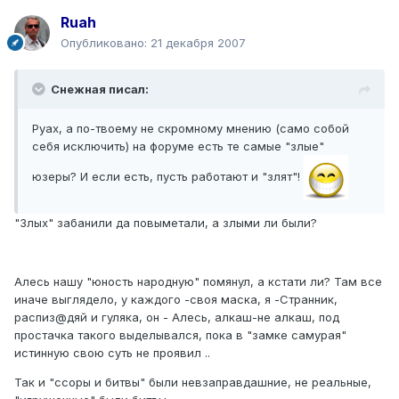
Ruah
Опубликовано:
21 декабря 2007
Снежная писал:
Руах, а по-твоему не скромному мнению (само собой
себя исключить) на форуме есть те самые "злые"
юзеры? И если есть, пусть работают и "злят"!
"Злых" забанили да повыметали, а злыми ли были?
Алесь нашу "юность народную" помянул, а кстати ли? Там все
иначе выглядело, у каждого -своя маска, я -Странник,
распиз@дяй и гуляка, он - Алесь, алкаш-не алкаш, под
простачка такого выделывался, пока в "замке самурая"
истинную свою суть не проявил ..
Так и "ссоры и битвы" были невзаправдашние, не реальные,