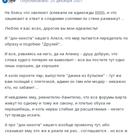
Опубликовано:
20 декабря 2007
Не боясь что заклюют (клевали не единожды )))))))), и что
зашикают в ответ и сладкими соплями по стене размажут ...
Люблю я вас всех, дорогие вы мои идеалисты!
И "дон-кихота" нашего Алеся, что мир пытается переделать по
образу и подобию "Друзей"...
И все, равняясь на него, да на Аленку - душу добрую, что
слова худого поперек не вымолвит - все вы постите тут одно
лишь хорошее, да хорошее.
А коли окроете пар, выпустите "джина из бутылки" - тут же
вам полицай с плеточкой, админ он там или модер - неважно
кто, но забанит ...
И невдомек ему, ревнителю-банителю, что все форумы вирта
живут по одному и тому же закону, и плетью обуха не
перешибешь, и коль нервы слабые да расшатанные - нечего
тут правды искать.
А про "дон-кихота" нашего вообще промолчу тут, ибо
сказывал ему это же в реале не раз... соглашается .. но все ж