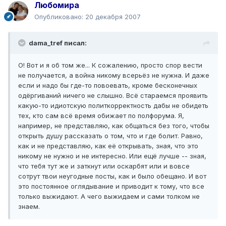
Любомира
Опубликовано:
20 декабря 2007
dama_tref писал:
О! Вот и я об том же... К сожалению, просто спор вести
не получается, а война никому всерьёз не нужна. И даже
если и надо бы где-то повоевать, кроме бесконечных
одёргиваний ничего не слышно. Всё стараемся проявить
какую-то идиотскую политкорректность дабы не обидеть
тех, кто сам всё время обижает по полфорума. Я,
например, не представляю, как общаться без того, чтобы
открыть душу рассказать о том, что и где болит. Равно,
как и не представляю, как её открывать, зная, что это
никому не нужно и не интересно. Или ещё лучше -- зная,
что тебя тут же и заткнут или оскарбят или и вовсе
сотрут твои неугодные посты, как и было обещано. И вот
это постоянное оглядывание и приводит к тому, что все
только выжидают. А чего выжидаем и сами толком не
знаем.