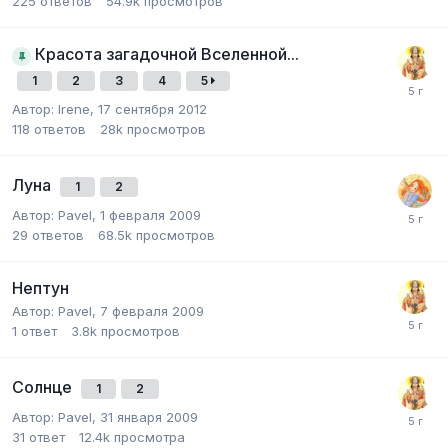
225
ответов
54.9k
просмотров
Красота загадочной Вселенной...
1
2
3
4
5
Автор:
Irene
,
17 сентября 2012
118
ответов
28k
просмотров
Луна
1
2
Автор:
Pavel
,
1 февраля 2009
29
ответов
68.5k
просмотров
Нептун
Автор:
Pavel
,
7 февраля 2009
1
ответ
3.8k
просмотров
Солнце
1
2
Автор:
Pavel
,
31 января 2009
31
ответ
12.4k
просмотра