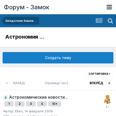
Форум - Замок
Загадочная башня...
Астрономия ...
Создать тему
СОРТИРОВКА
НАЗАД
Страница 1 из 2
ВПЕРЁД
Астрономические новости...
1
2
3
4
10
Автор:
Ellen
,
14 февраля 2009