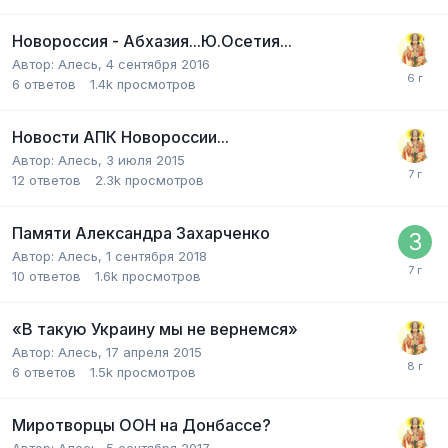
Новороссия - Абхазия...Ю.Осетия...
Автор:
Алесь
,
4 сентября 2016
6
ответов
1.4k
просмотров
Новости АПК Новороссии...
Автор:
Алесь
,
3 июля 2015
12
ответов
2.3k
просмотров
Памяти Александра Захарченко
Автор:
Алесь
,
1 сентября 2018
10
ответов
1.6k
просмотров
«В такую Украину мы не вернемся»
Автор:
Алесь
,
17 апреля 2015
6
ответов
1.5k
просмотров
Миротворцы ООН на Донбассе?
Автор:
Алесь
,
5 сентября 2017