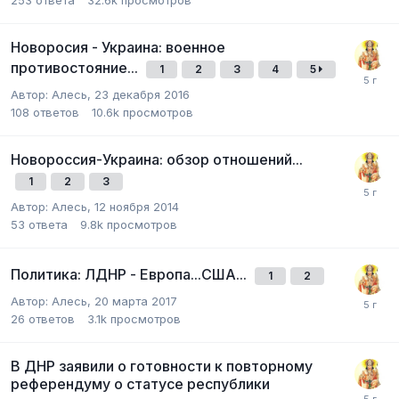
Новоросия - Украина: военное
противостояние...
1
2
3
4
5
Автор:
Алесь
,
23 декабря 2016
108
ответов
10.6k
просмотров
Новороссия-Украина: обзор отношений...
1
2
3
Автор:
Алесь
,
12 ноября 2014
53
ответа
9.8k
просмотров
Политика: ЛДНР - Европа...США...
1
2
Автор:
Алесь
,
20 марта 2017
26
ответов
3.1k
просмотров
В ДНР заявили о готовности к повторному
референдуму о статусе республики