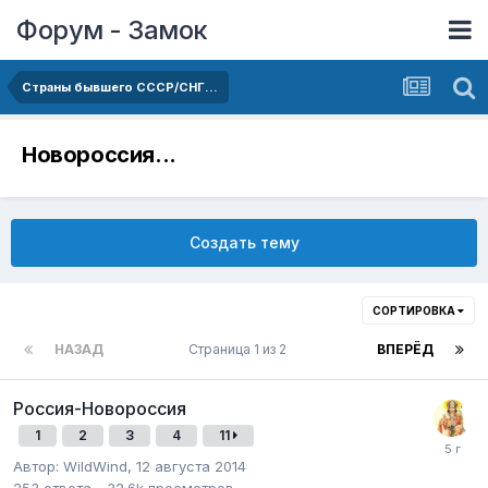
Форум - Замок
Страны бывшего СССР/СНГ...
Новороссия...
Создать тему
СОРТИРОВКА
НАЗАД
Страница 1 из 2
ВПЕРЁД
Россия-Новороссия
1
2
3
4
11
Автор:
WildWind
,
12 августа 2014
253
ответа
32.6k
просмотров