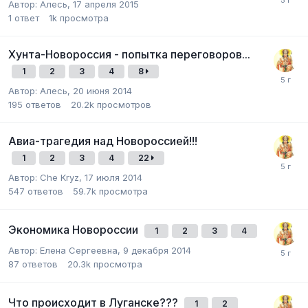
Автор:
Алесь
,
17 апреля 2015
1
ответ
1k
просмотра
Хунта-Новороссия - попытка переговоров...
1
2
3
4
8
Автор:
Алесь
,
20 июня 2014
195
ответов
20.2k
просмотров
Авиа-трагедия над Новороссией!!!
1
2
3
4
22
Автор:
Che Kryz
,
17 июля 2014
547
ответов
59.7k
просмотра
Экономика Новороссии
1
2
3
4
Автор:
Елена Сергеевна
,
9 декабря 2014
87
ответов
20.3k
просмотра
Что происходит в Луганске???
1
2