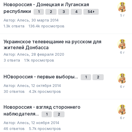
Новороссия - Донецкая и Луганская
республики
1
2
3
4
54
Автор:
Алесь
,
30 марта 2014
1.3k
ответа
136.4k
просмотров
Украинское телевещание на русском для
жителей Донбасса
Автор:
Алесь
,
28 февраля 2020
3
ответа
1.1k
просмотров
НОвороссия - первые выборы...
1
2
Автор:
Алесь
,
12 октября 2014
30
ответов
4.2k
просмотров
Новороссия - взгляд стороннего
наблюдателя...
1
2
Автор:
Алесь
,
12 ноября 2014
46
ответов
5.7k
просмотров