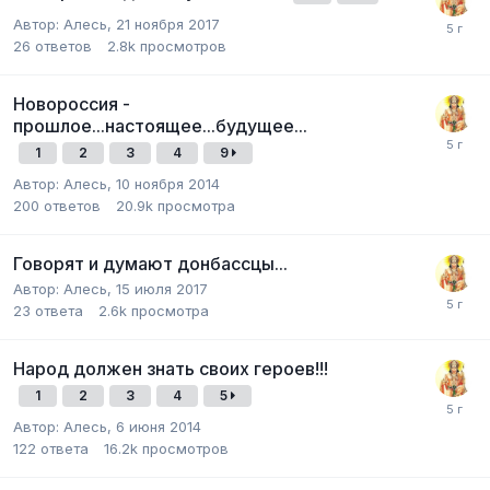
Автор:
Алесь
,
21 ноября 2017
26
ответов
2.8k
просмотров
Новороссия -
прошлое...настоящее...будущее...
1
2
3
4
9
Автор:
Алесь
,
10 ноября 2014
200
ответов
20.9k
просмотра
Говорят и думают донбассцы...
Автор:
Алесь
,
15 июля 2017
23
ответа
2.6k
просмотра
Народ должен знать своих героев!!!
1
2
3
4
5
Автор:
Алесь
,
6 июня 2014
122
ответа
16.2k
просмотров