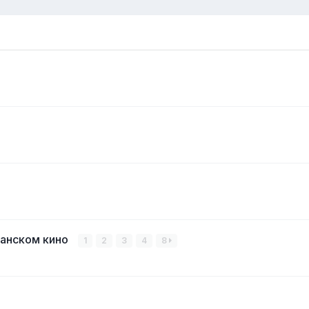
канском кино
1
2
3
4
8