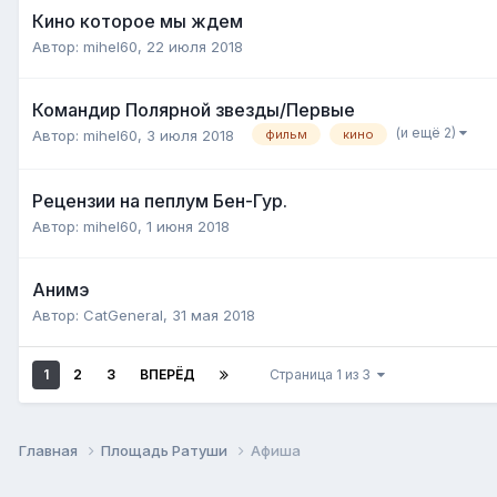
Кино которое мы ждем
Автор:
mihel60
,
22 июля 2018
Командир Полярной звезды/Первые
(и ещё 2)
Автор:
mihel60
,
3 июля 2018
фильм
кино
Рецензии на пеплум Бен-Гур.
Автор:
mihel60
,
1 июня 2018
Анимэ
Автор:
CatGeneral
,
31 мая 2018
1
2
3
ВПЕРЁД
Страница 1 из 3
Главная
Площадь Ратуши
Афиша