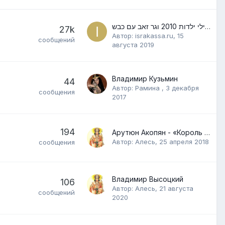
פסטיבל צלילי ילדות 2010 וגר זאב עם כבש
27k
Автор:
israkassa.ru
,
15
сообщений
августа 2019
Владимир Кузьмин
44
Автор:
Рамина
,
3 декабря
сообщения
2017
194
Арутюн Акопян - «Король международной магии»
Автор:
Алесь
,
25 апреля 2018
сообщения
Владимир Высоцкий
106
Автор:
Алесь
,
21 августа
сообщений
2020