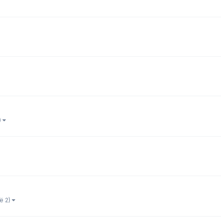
)
ё 2)