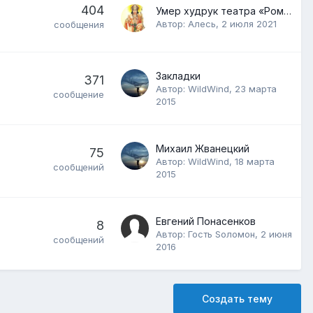
404
Умер худрук театра «Ромэн» Николай Сличенко
Автор:
Алесь
,
2 июля 2021
сообщения
Закладки
371
Автор:
WildWind
,
23 марта
сообщение
2015
Михаил Жванецкий
75
Автор:
WildWind
,
18 марта
сообщений
2015
Евгений Понасенков
8
Автор: Гость Sоломон,
2 июня
сообщений
2016
Создать тему