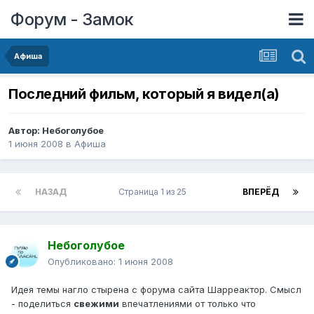
Форум - Замок
Афиша
Последний фильм, который я видел(а)
Автор:
Небоголубое
1 июня 2008
в
Афиша
НАЗАД
Страница 1 из 25
ВПЕРЁД
Небоголубое
Опубликовано:
1 июня 2008
Идея темы нагло стырена с форума сайта Шарреактор. Смысл
- поделиться
свежими
впечатлениями от только что