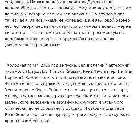
увиденного. Не хотелось бы о новинках. Думаю, о них
целесообразно открыть отдельную тему. Или даже отдельную
на фильмы, которые есть смысл обсудить. Но эта тема для
таких как я. За новинками не успеваю. Да и языковой барьер
честно говоря мешает насладиться фильмом в полной мере в
кинотеатре. Так что смотрю обычно то, что рекомендуют в
подобных темах на разных форумах. Вот и приглашаю к
диалогу заинтересованных.
"Холодная гора". 2003 год выпуска. Великолепный актерский
ансамбль (Джуд Лоу, Николь Кидман, Рене Зеллвегер, Натали
Портман). Замечательный литературный источник в основе.
Фильм лишен голивудщины в худшем понимании этого слова.
Хеппи-энда не будет. Война - это только кровь, грязь и горе,
это чудовищная махина, рушащая судьбы и жизни. И история
маленького человека на этом фоне, хрупкого и уязвимого
физически, но не сломанного духовно. Я открыла для себя
Рене Зеллвегер, как незаурядную трагическую актрису. Была
приятно этим удивлена.