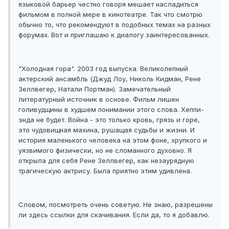
языковой барьер честно говоря мешает насладиться
фильмом в полной мере в кинотеатре. Так что смотрю
обычно то, что рекомендуют в подобных темах на разных
форумах. Вот и приглашаю к диалогу заинтересованных.
"Холодная гора". 2003 год выпуска. Великолепный
актерский ансамбль (Джуд Лоу, Николь Кидман, Рене
Зеллвегер, Натали Портман). Замечательный
литературный источник в основе. Фильм лишен
голивудщины в худшем понимании этого слова. Хеппи-
энда не будет. Война - это только кровь, грязь и горе,
это чудовищная махина, рушащая судьбы и жизни. И
история маленького человека на этом фоне, хрупкого и
уязвимого физически, но не сломанного духовно. Я
открыла для себя Рене Зеллвегер, как незаурядную
трагическую актрису. Была приятно этим удивлена.
Словом, посмотреть очень советую. Не знаю, разрешены
ли здесь ссылки для скачивания. Если да, то я добавлю.