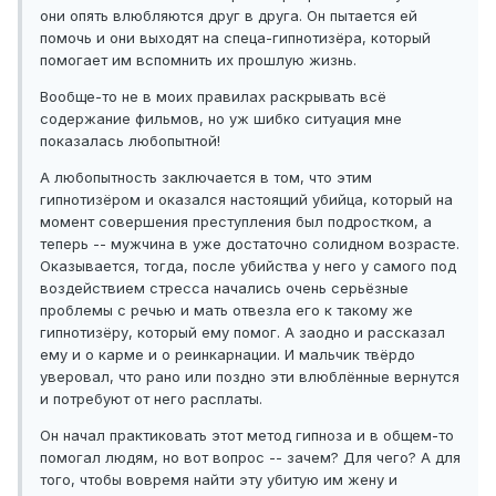
они опять влюбляются друг в друга. Он пытается ей
помочь и они выходят на спеца-гипнотизёра, который
помогает им вспомнить их прошлую жизнь.
Вообще-то не в моих правилах раскрывать всё
содержание фильмов, но уж шибко ситуация мне
показалась любопытной!
А любопытность заключается в том, что этим
гипнотизёром и оказался настоящий убийца, который на
момент совершения преступления был подростком, а
теперь -- мужчина в уже достаточно солидном возрасте.
Оказывается, тогда, после убийства у него у самого под
воздействием стресса начались очень серьёзные
проблемы с речью и мать отвезла его к такому же
гипнотизёру, который ему помог. А заодно и рассказал
ему и о карме и о реинкарнации. И мальчик твёрдо
уверовал, что рано или поздно эти влюблённые вернутся
и потребуют от него расплаты.
Он начал практиковать этот метод гипноза и в общем-то
помогал людям, но вот вопрос -- зачем? Для чего? А для
того, чтобы вовремя найти эту убитую им жену и