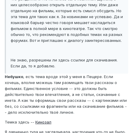
них целесообразно открыть отдельную тему. Или даже
отдельную на фильмы, которые есть смысл обсудить. Но
эта тема для таких как я. За новинками не успеваю. Да и
языковой барьер честно говоря мешает насладиться
фильмом в полной мере в кинотеатре. Так что смотрю
обычно то, что рекомендуют в подобных темах на разных
форумах. Вот и приглашаю к диалогу заинтересованных.
Не знаю, разрешены ли здесь ссылки для скачивания.
Если да, то я добавлю.
Небушко
, есть тема вроде этой у меня в Пещере. Если
хочешь, вполне можешь там размещать твои рассказы о
фильмах. Единственное условие -- это должны быть
действительно твои впечатления, а не статьи, скачанные с
инета. А как ты оформишь свои рассказы -- с картинками или
без, со ссылками на фрагменты или на скачивание фильмов -
- дело исключительно твоё личное.
Темка здесь --
Кинозал
Я давненько туда не заглядывала, настроения что-то не было,