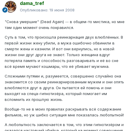
dama_tref
Опубликовано:
19 июня 2008
"Снова умершие" (Dead Again) -- в общем-то мистика, но мне
там один момент очень понравился.
Суть в том, что произошла реинкарнация двух влюблённых. В
первой жизни жену убили, а мужа ошибочно обвинили в
смерти жены и казнили. И вот они вернулись, но в новой
жизни они друг друга не знают. Только женщина вдруг
потеряла память и способность разговаривать и её во сне
всё время мучают кошмары, что её убивает мужчина.
Сложными путями и, разумеется, совершенно случайно она
знакомится со своим реинкарнированным мужем и они опять
влюбляются друг в друга. Он пытается ей помочь и они
выходят на спеца-гипнотизёра, который помогает им
вспомнить их прошлую жизнь.
Вообще-то не в моих правилах раскрывать всё содержание
фильмов, но уж шибко ситуация мне показалась любопытной!
А любопытность заключается в том, что этим гипнотизёром и
оказался настоящий убийца, который на момент совершения