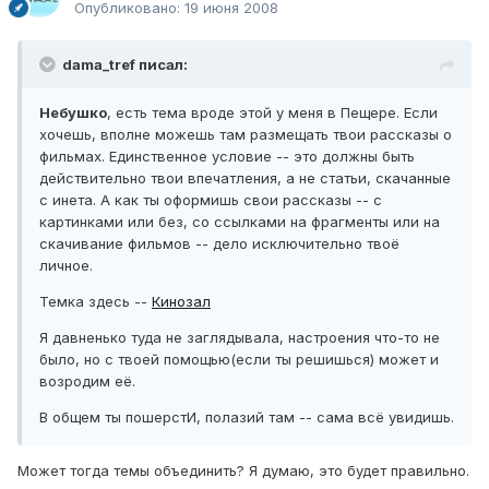
Опубликовано:
19 июня 2008
dama_tref писал:
Небушко
, есть тема вроде этой у меня в Пещере. Если
хочешь, вполне можешь там размещать твои рассказы о
фильмах. Единственное условие -- это должны быть
действительно твои впечатления, а не статьи, скачанные
с инета. А как ты оформишь свои рассказы -- с
картинками или без, со ссылками на фрагменты или на
скачивание фильмов -- дело исключительно твоё
личное.
Темка здесь --
Кинозал
Я давненько туда не заглядывала, настроения что-то не
было, но с твоей помощью(если ты решишься) может и
возродим её.
В общем ты пошерстИ, полазий там -- сама всё увидишь.
Может тогда темы объединить? Я думаю, это будет правильно.