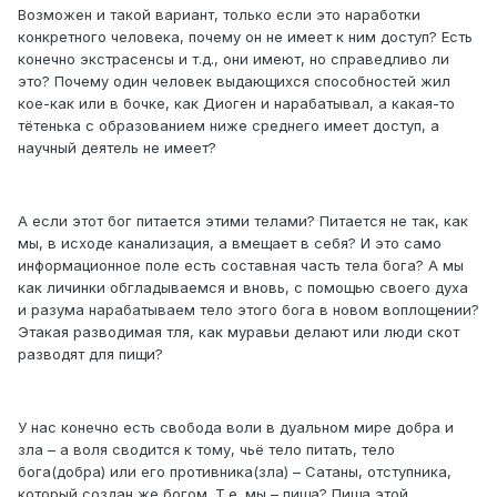
Возможен и такой вариант, только если это наработки
конкретного человека, почему он не имеет к ним доступ? Есть
конечно экстрасенсы и т.д., они имеют, но справедливо ли
это? Почему один человек выдающихся способностей жил
кое-как или в бочке, как Диоген и нарабатывал, а какая-то
тётенька с образованием ниже среднего имеет доступ, а
научный деятель не имеет?
А если этот бог питается этими телами? Питается не так, как
мы, в исходе канализация, а вмещает в себя? И это само
информационное поле есть составная часть тела бога? А мы
как личинки обгладываемся и вновь, с помощью своего духа
и разума нарабатываем тело этого бога в новом воплощении?
Этакая разводимая тля, как муравьи делают или люди скот
разводят для пищи?
У нас конечно есть свобода воли в дуальном мире добра и
зла – а воля сводится к тому, чьё тело питать, тело
бога(добра) или его противника(зла) – Сатаны, отступника,
который создан же богом. Т.е. мы – пища? Пища этой