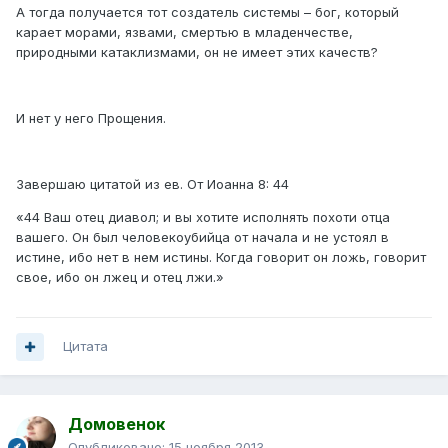
А тогда получается тот создатель системы – бог, который
карает морами, язвами, смертью в младенчестве,
природными катаклизмами, он не имеет этих качеств?
И нет у него Прощения.
Завершаю цитатой из ев. От Иоанна 8: 44
«44 Ваш отец диавол; и вы хотите исполнять похоти отца
вашего. Он был человекоубийца от начала и не устоял в
истине, ибо нет в нем истины. Когда говорит он ложь, говорит
свое, ибо он лжец и отец лжи.»
Цитата
Домовенок
Опубликовано:
15 ноября 2013