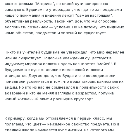
сюжет фильма "Матрица", по своей сути совершенно
западного. Буддизм не утверждает, что где-то за пределами
нашего понимания и видения лежит "самая настоящая",
объективная реальность. Такой нет. Все, что мы способны
воспринять сознанием — условно. Но не потому, что видимых
нами объектов, предметов и явлений не существует.
Никто из учителей буддизма не утверждал, что мир нереален
или не существует. Подобные убеждения существуют в
индуизме; мировая иллюзия здесь называется "майей". В
буддизме же существование вселенской иллюзии
отрицается. Другое дело, что Будда и его последователи
призывали усомниться в том, что вещи таковы, какими мы их
видим. Но кто из нас не сомневался в правильности своих
воззрений и кто не менял взгляды с возрастом, получив
новый жизненный опыт и расширив кругозор?
К примеру, когда мы отправляемся в первый класс, мы
полагаем, что цвет — неизменное свойство предмета. Но в
средней школе начинается курс физики, из которого мы