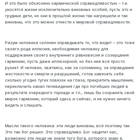
И это было объяснено кармической справедливостью – т.е.
уносятся жизни исключительно виновных особей, пусть это и
грудные дети, но они в прошлой жизни так нагрешили и так
виновны, что это можно отнести к мировой справедливости.
Разум человека склонен оправдывать то, что видит – это тоже
своего рода иллюзия, необходимая человеку для
поддержания своего внутреннего равновесия и созерцания
гармонии, пусть даже иллюзорной, но без неё всё просто
рухнет. И человек, хватаясь, как за соломинку, за оправдания
жестокости и смерти и разрушений, готов навязать себе
сколько угодно тугих повязок на глаза, прекратить мышление,
переключить канал телевидения где про погибших людей в
результате очередного торнадо и т.п., лишь бы сохранить свой
мирок гармонии, который здесь и сейчас, и не нужно ничего
видеть и слышать.
Мысли такого человека: эти люди виновны, всё поэтому так.
Это так бог решил. Это справедливо. Бог защитит нас,
возможно эти люди не знали того бога, которого знаю я,