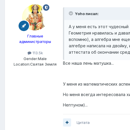
Yoho писал:
А у меня есть этот чудесный 
Геометрия нравилась и давал
Главные
вспомню), а алгебра мне еще
администраторы
алгебре написала на двойку, 
аттестата об окончании сред
113.5k
Gender:
Male
Все наша лень матушка...
Location:
Святая Земля
У меня из математических аспект
Но меня всегда интересовала х
Нептуном)...
Цитата