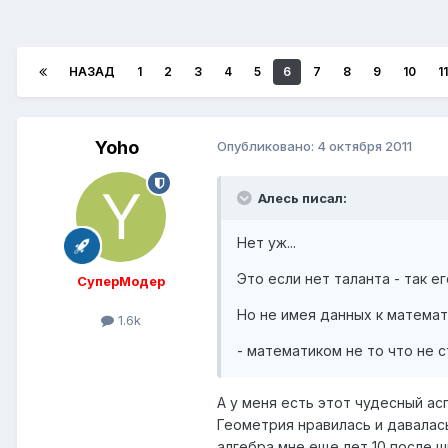
НАЗАД
1
2
3
4
5
6
7
8
9
10
11
Yoho
Опубликовано:
4 октября 2011
Алесь писал:
Нет уж...
Это если нет таланта - так ег
СуперМодер
Но не имея данных к матема
1.6k
- математиком не то что не ст
А у меня есть этот чудесный ас
Геометрия нравилась и давалась
алгебра мне еще лет 10 после ш