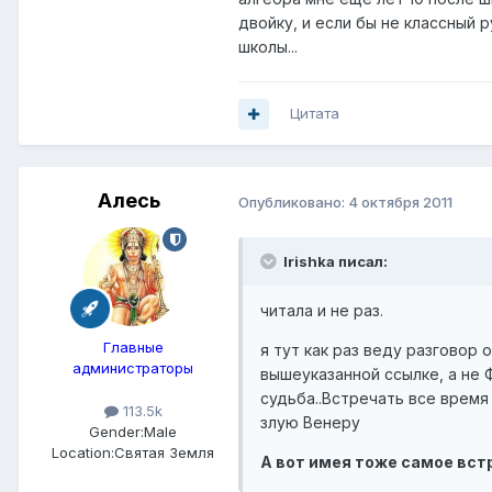
двойку, и если бы не классный 
школы...
Цитата
Алесь
Опубликовано:
4 октября 2011
Irishka писал:
читала и не раз.
Главные
я тут как раз веду разговор
администраторы
вышеуказанной ссылке, а не Ф
судьба..Встречать все время
113.5k
злую Венеру
Gender:
Male
Location:
Святая Земля
А вот имея тоже самое встр