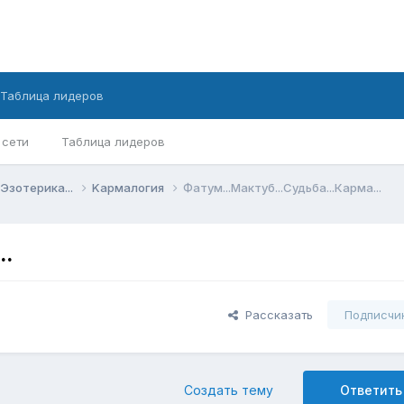
Таблица лидеров
 сети
Таблица лидеров
Эзотерика...
Kармалогия
Фатум...Мактуб...Судьба...Карма...
..
Рассказать
Подписчи
Создать тему
Ответить