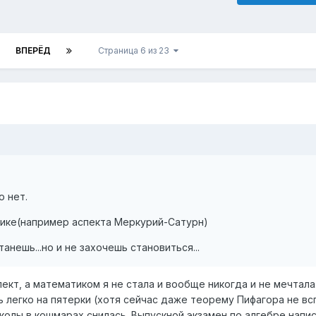
ВПЕРЁД
Страница 6 из 23
о нет.
тике(например аспекта Меркурий-Сатурн)
анешь...но и не захочешь становиться...
пект, а математиком я не стала и вообще никогда и не мечтала
 легко на пятерки (хотя сейчас даже теорему Пифагора не вс
колы в кошмарах снилась. Выпускной экзамен по алгебре напис