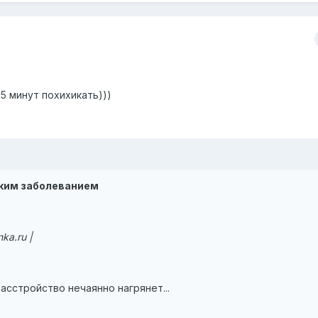
5 минут похихикать)))
ким заболеванием
ka.ru |
сстройство нечаянно нагрянет...