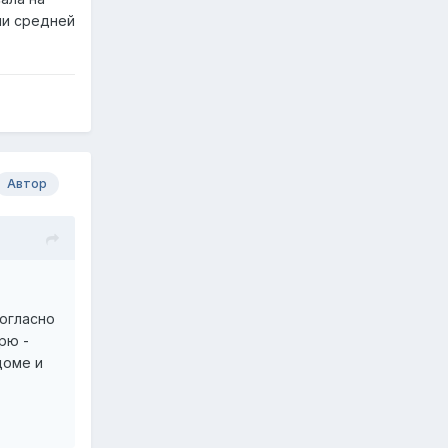
ии средней
Автор
согласно
рю -
доме и