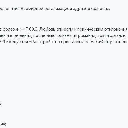
болеваний Всемирной организацией здравоохранения.
болезни — F 63.9. Любовь отнесли к психическим отклонения
ек и влечений», после алкоголизма, игромании, токсикомании,
63.9 именуется «Расстройство привычек и влечений неуточнен
м;
ия;