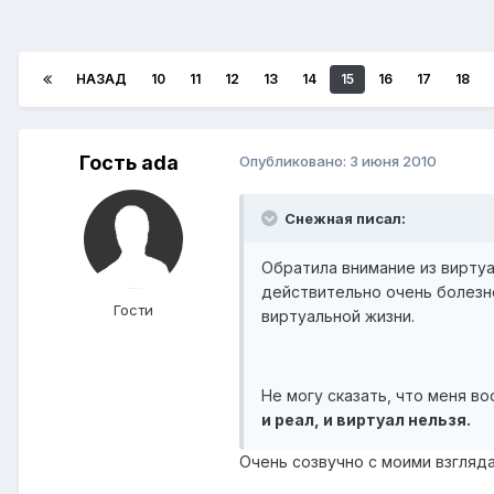
НАЗАД
10
11
12
13
14
15
16
17
18
Гость ada
Опубликовано:
3 июня 2010
Снежная писал:
Обратила внимание из виртуа
действительно очень болезн
Гости
виртуальной жизни.
Не могу сказать, что меня во
и реал, и виртуал нельзя.
Очень созвучно с моими взгляд