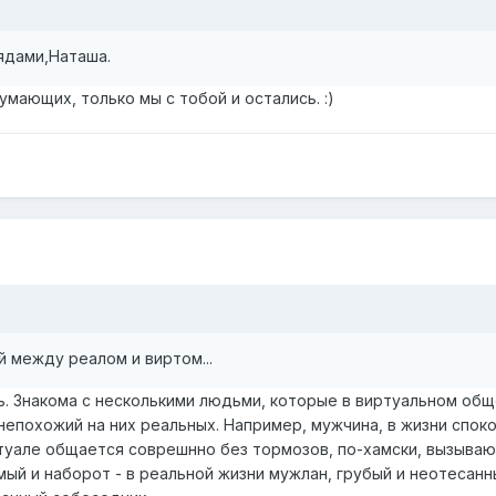
ядами,Наташа.
умающих, только мы с тобой и остались. :)
й между реалом и виртом...
ть. Знакома с несколькими людьми, которые в виртуальном об
непохожий на них реальных. Например, мужчина, в жизни спок
туале общается соврешнно без тормозов, по-хамски, вызыва
мый и наборот - в реальной жизни мужлан, грубый и неотесанны