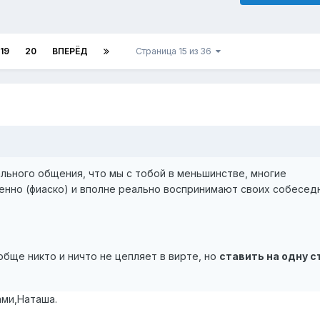
19
20
ВПЕРЁД
Страница 15 из 36
льного общения, что мы с тобой в меньшинстве, многие
енно (фиаско) и вполне реально воспринимают своих собесед
обще никто и ничто не цепляет в вирте, но
ставить на одну с
ами,Наташа.