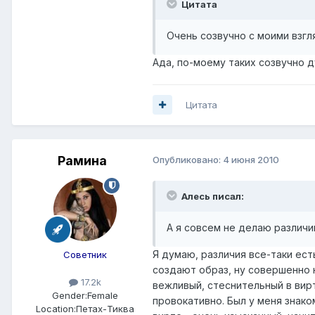
Цитата
Очень созвучно с моими взгл
Ада, по-моему таких созвучно д
Цитата
Рамина
Опубликовано:
4 июня 2010
Алесь писал:
А я совсем не делаю различи
Я думаю, различия все-таки ес
Советник
создают образ, ну совершенно 
17.2k
вежливый, стеснительный в вир
Gender:
Female
провокативно. Был у меня знако
Location:
Петах-Тиква