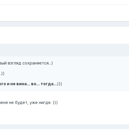
звый взгляд сохраняется...)
.))
 и не вина... во... тогда...
)))
еня не будет, уже нигде. )))