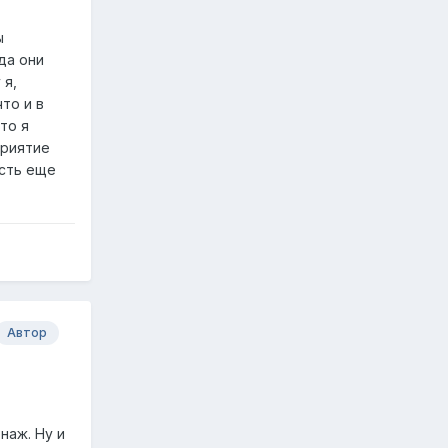
ы
да они
 я,
то и в
то я
приятие
есть еще
Автор
наж. Ну и