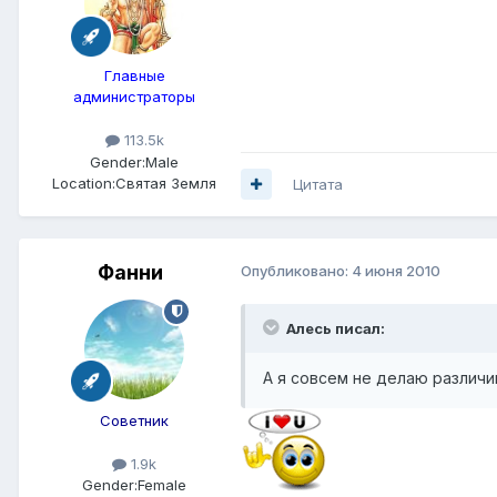
Главные
администраторы
113.5k
Gender:
Male
Location:
Святая Земля
Цитата
Фанни
Опубликовано:
4 июня 2010
Алесь писал:
А я совсем не делаю различи
Советник
1.9k
Gender:
Female