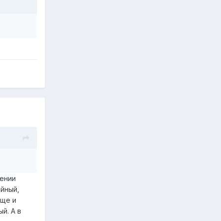
щении
ойный,
юще и
й. А в