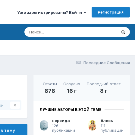
Регистрация
Уже зарегистрированы? Войти
Последние Сообщения
Ответы
Создано
Последний ответ
878
16 г
8 г
ки
0
ЛУЧШИЕ АВТОРЫ В ЭТОЙ ТЕМЕ
нереида
Алесь
126
111
публикаций
публикаций
 в тему