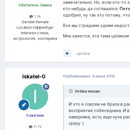
замечательно. Но, если кто-то 
Обитатель Замка
кто-нибудь да соглашался.
Пото
одобрил, ну так это потому, что
1.3k
Gender:
Female
Все мы страдаем одним недоста
Location:
Оффенбург
Interests:
стихи,
Мне кажется, эта тема целиком
астрология, эзотерика
Цитата
Iskatel-0
Опубликовано:
4 июня 2010
Orlika писал:
И это я совсем не брала в 
восприятие собеседника. И в
Советник
наверняка, есть еще куча ра
сразу :)
11.7k