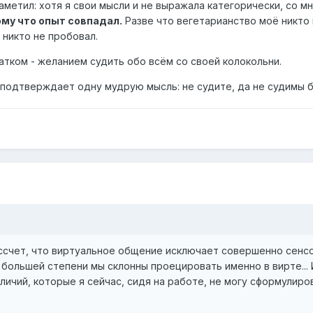
заметил: хотя я свои мысли и не выражала категорически, со м
му что опыт совпадал.
Разве что вегетарианство моё никто
 никто не пробовал.
тком - желанием судить обо всём со своей колокольни.
 подтверждает одну мудрую мысль: не судите, да не судимы 
рассчет, что виртуальное общение исключает совершенно сенс
 большей степени мы склонны проецировать именно в вирте... 
зличий, которые я сейчас, сидя на работе, не могу сформулиро