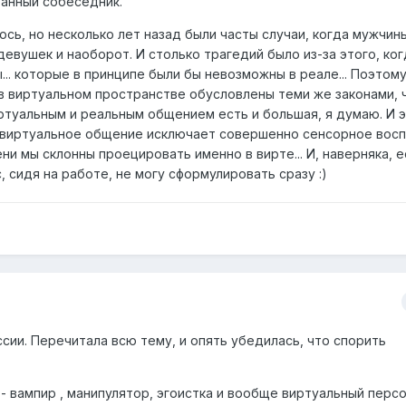
танный собеседник.
сь, но несколько лет назад были часты случаи, когда мужчин
евушек и наоборот. И столько трагедий было из-за этого, ког
.. которые в принципе были бы невозможны в реале... Поэтому
в виртуальном пространстве обусловлены теми же законами, ч
ртуальным и реальным общением есть и большая, я думаю. И э
о виртуальное общение исключает совершенно сенсорное вос
ни мы склонны проецировать именно в вирте... И, наверняка, 
, сидя на работе, не могу сформулировать сразу :)
ссии. Перечитала всю тему, и опять убедилась, что спорить
 - вампир , манипулятор, эгоистка и вообще виртуальный персо