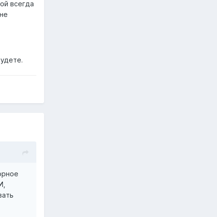
ной всегда
 не
будете.
орное
И,
вать