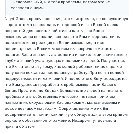
...ненормальный, и у тебя проблемы, потому что не
согласен с нами...
Night Ghost, прошу прощения, что я встреваю, не консультируя
- просто тема показалась интересной из-за Вашей очень
непростой для социальной жизни карты - но Ваши
высказывания показали, как раз, что Вам интересна лишь
положительная реакция на Ваши изыскания, а все
несовпадения с Вашим мнением вы напрочь отметаете,
полагая Ваши знания в астрологии и психологии значительно
глубже знаний участвующих в полемике людей. Получается,
что Вы затеяли эту тему, как малый ребёнок, лишь с целью
получения похвал за проделанную работу. При почти полной
недопустимости иных мнений. И после этого Вы утверждаете,
что Вам удалось проработать проблемные части Вашего
бытия. Простите, но Вы, как большинство людей на планете,
пребываете в собственных иллюзиях, пытаясь при этом
навязать их окружающим Вас знакомым, малознакомым и
вовсе незнакомым людям. Сопротивление же их Вы
воспринимаете, почти, как личную обиду, видя в этом кривом
зеркале собственное отражение. Недаром тут возникла
притча об этом...