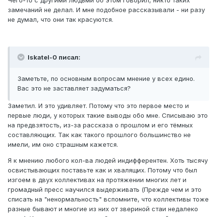
Чего-то с другими людьми об этом говорил, никто таких
замечаний не делал. И мне подобное рассказывали - ни разу
не думал, что они так красуются.
Iskatel-0 писал:
Заметьте, по основным вопросам мнение у всех едино.
Вас это не заставляет задуматься?
Заметил. И это удивляет. Потому что это первое место и
первые люди, у которых такие выводы обо мне. Списываю это
на предвзятость, из-за рассказа о прошлом и его тёмных
составляющих. Так как такого прошлого большинство не
имели, им оно страшным кажется.
Я к мнению любого кол-ва людей индифферентен. Хоть тысячу
освистывающих поставьте как и хвалящих. Потому что был
изгоем в двух коллективах на протяжении многих лет и
громадный пресс научился выдерживать (Прежде чем и это
списать на "ненормальность" вспомните, что коллективы тоже
разные бывают и многие из них от звериной стаи недалеко