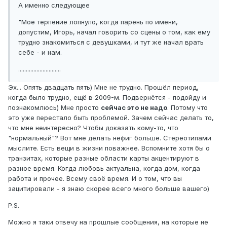
А именно следующее
"Мое терпение лопнуло, когда парень по имени,
допустим, Игорь, начал говорить со сцены о том, как ему
трудно знакомиться с девушками, и тут же начал врать
себе - и нам.
............................
Эх... Опять двадцать пять) Мне не трудно. Прошёл период,
когда было трудно, ещё в 2009-м. Подвернётся - подойду и
познакомлюсь) Мне просто
сейчас это не надо
. Потому что
это уже перестало быть проблемой. Зачем сейчас делать то,
что мне неинтересно? Чтобы доказать кому-то, что
"нормальный"? Вот мне делать нефиг больше. Стереотипами
мыслите. Есть вещи в жизни поважнее. Вспомните хотя бы о
транзитах, которые разные области карты акцентируют в
разное время. Когда любовь актуальна, когда дом, когда
работа и прочее. Всему своё время. И о том, что вы
зацитировали - я знаю скорее всего много больше вашего)
P.S.
Можно я таки отвечу на прошлые сообщения, на которые не