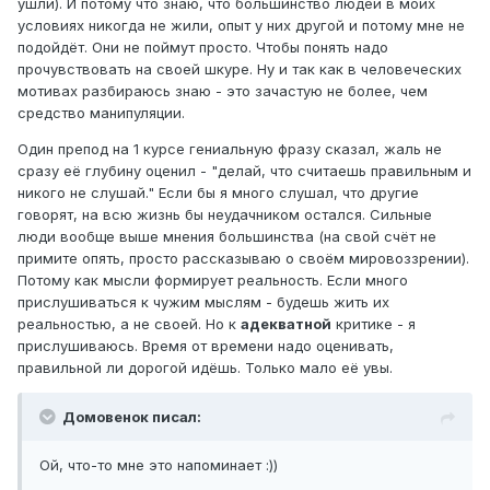
ушли). И потому что знаю, что большинство людей в моих
условиях никогда не жили, опыт у них другой и потому мне не
подойдёт. Они не поймут просто. Чтобы понять надо
прочувствовать на своей шкуре. Ну и так как в человеческих
мотивах разбираюсь знаю - это зачастую не более, чем
средство манипуляции.
Один препод на 1 курсе гениальную фразу сказал, жаль не
сразу её глубину оценил - "делай, что считаешь правильным и
никого не слушай." Если бы я много слушал, что другие
говорят, на всю жизнь бы неудачником остался. Сильные
люди вообще выше мнения большинства (на свой счёт не
примите опять, просто рассказываю о своём мировоззрении).
Потому как мысли формирует реальность. Если много
прислушиваться к чужим мыслям - будешь жить их
реальностью, а не своей. Но к
адекватной
критике - я
прислушиваюсь. Время от времени надо оценивать,
правильной ли дорогой идёшь. Только мало её увы.
Домовенок писал:
Ой, что-то мне это напоминает :))