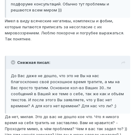
подфоруме консультаций. Обычно тут проблемы и
решаются всем миром )))
Имел в виду всяческие негативы, комплексы и фобии,
которые пытаются приписать за несогласие с их
мировоззрением. Люблю покороче и погрубее выражаться.
Так понятнее.
Снежная писал:
До Вас даже не дошло, что это не Вы на нас
благосклонно своё роскошное время тратите, а мы на
Вас просто тратим. Основное кол-во Ваших 30...ти
сообщений в Вашей же теме о себе, так же как и объём
текстов. И после этого Вы заявляете, что у Вас нет
времени? А для кого нет времени? Для нас что ли? ;)
Да нет, милая. Это до вас не дошло кое что. Что я никого
время на себя тратить не заставляю. Вам не нравится? -
Проходите мимо, в чём проблема? Чем я вас так задел то? ))
Что там насчёт зеркала? Что вы в моих словах увидели? )