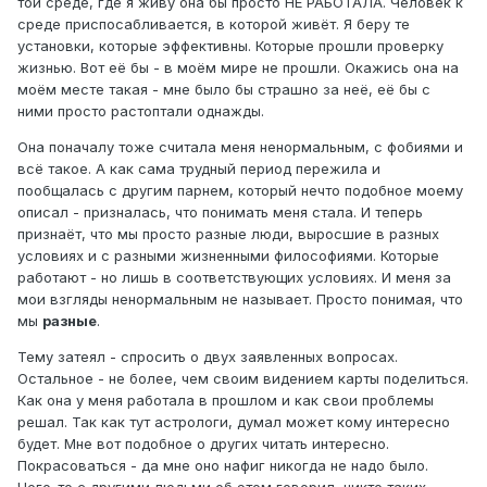
той среде, где я живу она бы просто НЕ РАБОТАЛА. Человек к
среде приспосабливается, в которой живёт. Я беру те
установки, которые эффективны. Которые прошли проверку
жизнью. Вот её бы - в моём мире не прошли. Окажись она на
моём месте такая - мне было бы страшно за неё, её бы с
ними просто растоптали однажды.
Она поначалу тоже считала меня ненормальным, с фобиями и
всё такое. А как сама трудный период пережила и
пообщалась с другим парнем, который нечто подобное моему
описал - призналась, что понимать меня стала. И теперь
признаёт, что мы просто разные люди, выросшие в разных
условиях и с разными жизненными философиями. Которые
работают - но лишь в соответствующих условиях. И меня за
мои взгляды ненормальным не называет. Просто понимая, что
мы
разные
.
Тему затеял - спросить о двух заявленных вопросах.
Остальное - не более, чем своим видением карты поделиться.
Как она у меня работала в прошлом и как свои проблемы
решал. Так как тут астрологи, думал может кому интересно
будет. Мне вот подобное о других читать интересно.
Покрасоваться - да мне оно нафиг никогда не надо было.