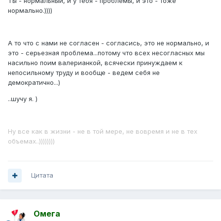
Ты - нормальный, и у тебя - проблемы, и это - тоже
нормально.))))
А то что с нами не согласен - согласись, это не нормально, и
это - серьезная проблема...потому что всех несогласных мы
насильно поим валерианкой, всячески принуждаем к
непосильному труду и вообще - ведем себя не
демократично...)
..шучу я. )
Ну все как в жизни - не в той мере, не вовремя и не в тех
объемах..))))))))
Цитата
Омега