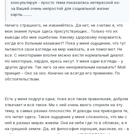
консультируя - просто тема показалась интересной из-
за Вашей очень непростой для социальной жизни
карты...........
Ничего страшного, не извиняйтесь. Да нет, не считаю я, что
мои знания лучше здесь присутствующих... Только что их
выводы обо мне ошибочны. Какому здоровому понравится,
когда его больным называют? Пока у меня ощущение, что тут
пытаются свои взгляды на мир навязать, а не помогают. Не
все. С некоторыми вполне можно вести нормальный диалог.
Но некоторые, пардон, ересь несут. У меня одни взгляды - у
других другие. Так чего за них ненормальным называть? Мой
принцип - Око за око. Конечно не всегда его применяю. По
обстоятельствам.
Есть у меня подруга одна, тоже вся такая правильная, добром
отвечает и всё такое. Мы с ней очень много спорили на эту
тему, в самых разных плоскостях. И доводы она приводила те,
что читал здесь. Такое ощущение у меня сложилось, что мы с
ней в разных мирах живём. Она на небе где-то в облаках, а я
на грешной земле. Да, её философия хорошая, высокая, но - в